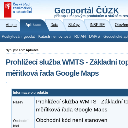
Geoportál ČÚZK
přístup k mapovým produktům a službám res
Vítejte
Aplikace
Data
Služby
INSPIRE
Otevřen
Poskytování geodat
Katastr nemovitostí
RÚIAN
DMVS
Geodetické ap
Nyní jste zde:
Aplikace
Prohlížecí služba WMTS - Základní to
měřítková řada Google Maps
Informace o produktu
Prohlížecí služba WMTS - Základní t
Název
měřítková řada Google Maps
Obchodní kód není stanoven
Obchodní
kód