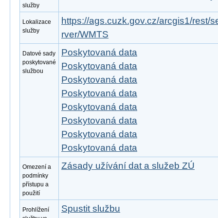
služby
https://ags.cuzk.gov.cz/arcgis1/re
Lokalizace
služby
rver/WMTS
Poskytovaná data
Datové sady
poskytované
Poskytovaná data
službou
Poskytovaná data
Poskytovaná data
Poskytovaná data
Poskytovaná data
Poskytovaná data
Poskytovaná data
Zásady užívání dat a služeb ZÚ
Omezení a
podmínky
přístupu a
použití
Spustit službu
Prohlížení