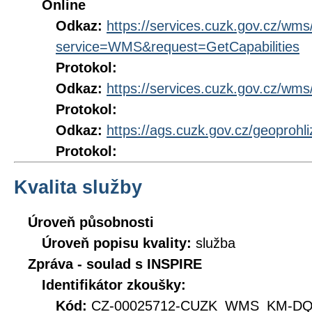
Online
Odkaz:
https://services.cuzk.gov.cz/wm
service=WMS&request=GetCapabilities
Protokol:
Odkaz:
https://services.cuzk.gov.cz/wm
Protokol:
Odkaz:
https://ags.cuzk.gov.cz/geoprohl
Protokol:
Kvalita služby
Úroveň působnosti
Úroveň popisu kvality:
služba
Zpráva - soulad s INSPIRE
Identifikátor zkoušky:
Kód:
CZ-00025712-CUZK_WMS_KM-DQ_