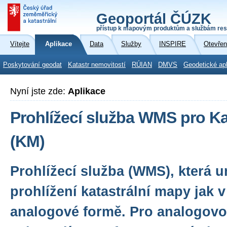
Geoportál ČÚZK
přístup k mapovým produktům a službám res
Vítejte
Aplikace
Data
Služby
INSPIRE
Otevřen
Poskytování geodat
Katastr nemovitostí
RÚIAN
DMVS
Geodetické ap
Nyní jste zde:
Aplikace
Prohlížecí služba WMS pro Ka
(KM)
Prohlížecí služba (WMS), která 
prohlížení katastrální mapy jak v 
analogové formě. Pro analogovo