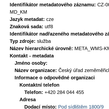
Identifikátor metadatového záznamu:
CZ-0
MD_KM
Jazyk metadat:
cze
Znaková sada:
utf8
Identifikátor nadřazeného metadatového 
Typ zdroje:
služba
Název hierarchické úrovně:
META_WMS-K
Kontakt - metadata
Jméno osoby:
Název organizace:
Český úřad zeměměřick
Informace o odpovědné organizaci
Kontaktní telefon
Telefon:
+420 284 044 455
Adresa
Dodací místo:
Pod sídlištěm 1800/9