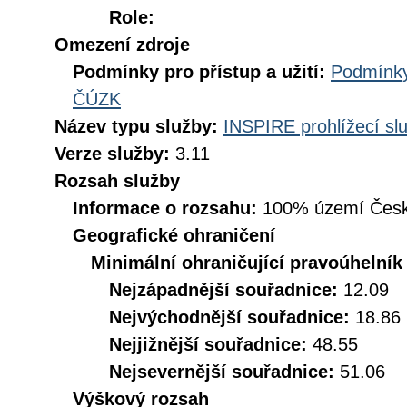
Role:
Omezení zdroje
Podmínky pro přístup a užití:
Podmínky
ČÚZK
Název typu služby:
INSPIRE prohlížecí sl
Verze služby:
3.11
Rozsah služby
Informace o rozsahu:
100% území Česk
Geografické ohraničení
Minimální ohraničující pravoúhelník
Nejzápadnější souřadnice:
12.09
Nejvýchodnější souřadnice:
18.86
Nejjižnější souřadnice:
48.55
Nejsevernější souřadnice:
51.06
Výškový rozsah