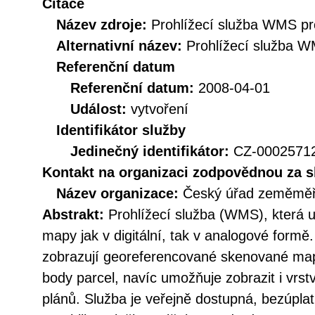
Citace
Název zdroje:
Prohlížecí služba WMS pr
Alternativní název:
Prohlížecí služba 
Referenční datum
Referenční datum:
2008-04-01
Událost:
vytvoření
Identifikátor služby
Jedinečný identifikátor:
CZ-000257
Kontakt na organizaci zodpovědnou za s
Název organizace:
Český úřad zeměměři
Abstrakt:
Prohlížecí služba (WMS), která u
mapy jak v digitální, tak v analogové form
zobrazují georeferencované skenované mapy
body parcel, navíc umožňuje zobrazit i vrs
plánů. Služba je veřejně dostupná, bezúpl