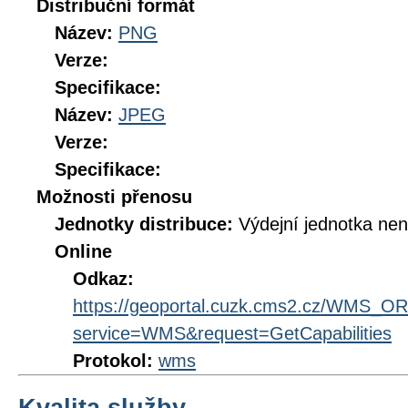
Distribuční formát
Název:
PNG
Verze:
Specifikace:
Název:
JPEG
Verze:
Specifikace:
Možnosti přenosu
Jednotky distribuce:
Výdejní jednotka ne
Online
Odkaz:
https://geoportal.cuzk.cms2.cz/WMS_
service=WMS&request=GetCapabilities
Protokol:
wms
Kvalita služby