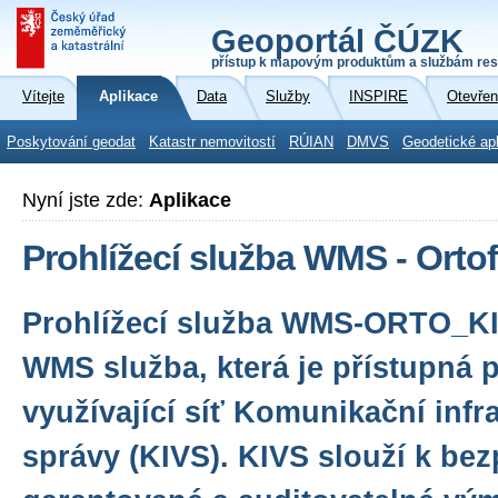
Geoportál ČÚZK
přístup k mapovým produktům a službám res
Vítejte
Aplikace
Data
Služby
INSPIRE
Otevřen
Poskytování geodat
Katastr nemovitostí
RÚIAN
DMVS
Geodetické ap
Nyní jste zde:
Aplikace
Prohlížecí služba WMS - Orto
Prohlížecí služba WMS-ORTO_KI
WMS služba, která je přístupná 
využívající síť Komunikační infr
správy (KIVS). KIVS slouží k be