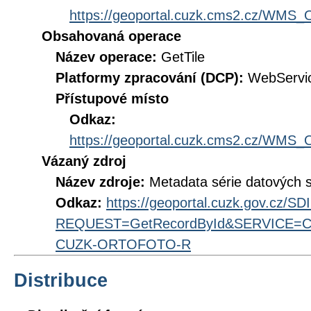
https://geoportal.cuzk.cms2.cz/WM
Obsahovaná operace
Název operace:
GetTile
Platformy zpracování (DCP):
WebServi
Přístupové místo
Odkaz:
https://geoportal.cuzk.cms2.cz/WM
Vázaný zdroj
Název zdroje:
Metadata série datových 
Odkaz:
https://geoportal.cuzk.gov.cz/S
REQUEST=GetRecordById&SERVICE=CS
CUZK-ORTOFOTO-R
Distribuce