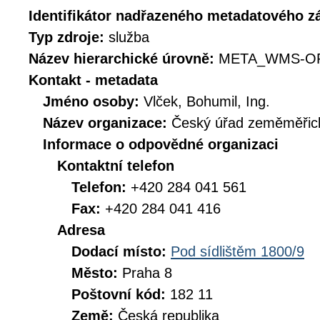
Identifikátor nadřazeného metadatového 
Typ zdroje:
služba
Název hierarchické úrovně:
META_WMS-OR
Kontakt - metadata
Jméno osoby:
Vlček, Bohumil, Ing.
Název organizace:
Český úřad zeměměřick
Informace o odpovědné organizaci
Kontaktní telefon
Telefon:
+420 284 041 561
Fax:
+420 284 041 416
Adresa
Dodací místo:
Pod sídlištěm 1800/9
Město:
Praha 8
Poštovní kód:
182 11
Země:
Česká republika