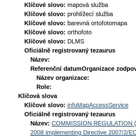
Klíčové slovo:
mapová služba
Klíčové slovo:
prohlížecí služba
Klíčové slovo:
barevná ortofotomapa
Klíčové slovo:
orthofoto
Klíčové slovo:
DLMS
Oficiálně registrovaný tezaurus
Název:
Referenční datum
Organizace zodpov
Název organizace:
Role:
Klíčová slova
Klíčové slovo:
infoMapAccessService
Oficiálně registrovaný tezaurus
Název:
COMMISSION REGULATION (EC
2008 implementing Directive 2007/2/EC