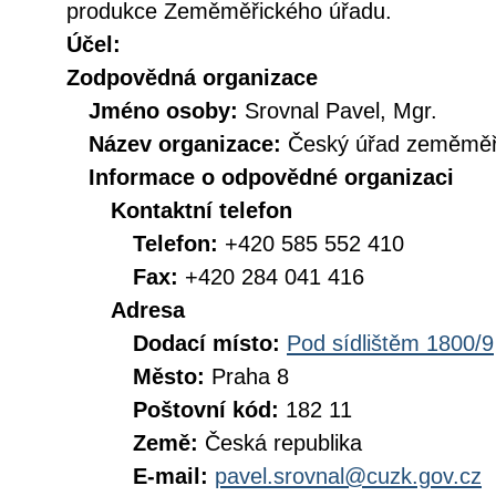
produkce Zeměměřického úřadu.
Účel:
Zodpovědná organizace
Jméno osoby:
Srovnal Pavel, Mgr.
Název organizace:
Český úřad zeměměři
Informace o odpovědné organizaci
Kontaktní telefon
Telefon:
+420 585 552 410
Fax:
+420 284 041 416
Adresa
Dodací místo:
Pod sídlištěm 1800/9
Město:
Praha 8
Poštovní kód:
182 11
Země:
Česká republika
E-mail:
pavel.srovnal@cuzk.gov.cz