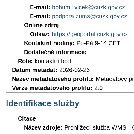
E-mail:
bohumil.vlcek@cuzk.gov.cz
E-mail:
podpora.zums@cuzk.gov.cz
Online zdroj
Odkaz:
https://geoportal.cuzk.gov.cz
Kontaktní hodiny:
Po-Pá 9-14 CET
Dodatečné informace:
Role:
kontaktní bod
Datum metadat:
2026-02-26
Název metadatového profilu:
Metadatový pr
Verze metadatového profilu:
2.0
Identifikace služby
Citace
Název zdroje:
Prohlížecí služba WMS - 