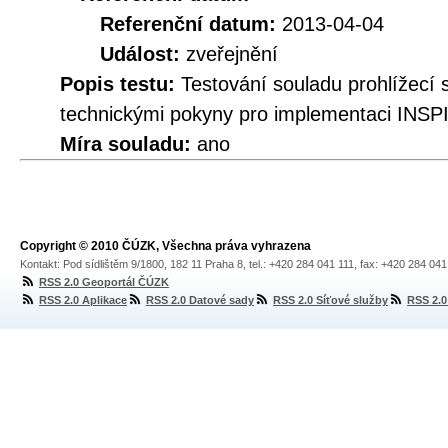
Referenční datum:
2013-04-04
Událost:
zveřejnění
Popis testu:
Testování souladu prohlíže
technickými pokyny pro implementaci INSPI
Míra souladu:
ano
Copyright © 2010 ČÚZK, Všechna práva vyhrazena
Kontakt: Pod sídlištěm 9/1800, 182 11 Praha 8, tel.: +420 284 041 111, fax: +420 284 04
RSS 2.0 Geoportál ČÚZK
RSS 2.0 Aplikace
RSS 2.0 Datové sady
RSS 2.0 Síťové služby
RSS 2.0