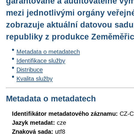
garantované a auditovatelné vý
mezi jednotlivými orgány veřejn
zobrazuje aktuální datovou sadu
republiky z produkce Zeměměři
Metadata o metadatech
Identifikace služby
Distribuce
Kvalita služby
Metadata o metadatech
Identifikátor metadatového záznamu:
CZ-
Jazyk metadat:
cze
Znaková sada:
utf8