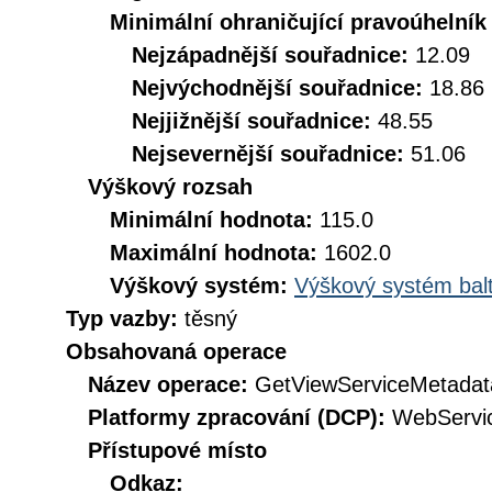
Minimální ohraničující pravoúhelník
Nejzápadnější souřadnice:
12.09
Nejvýchodnější souřadnice:
18.86
Nejjižnější souřadnice:
48.55
Nejsevernější souřadnice:
51.06
Výškový rozsah
Minimální hodnota:
115.0
Maximální hodnota:
1602.0
Výškový systém:
Výškový systém balt
Typ vazby:
těsný
Obsahovaná operace
Název operace:
GetViewServiceMetadat
Platformy zpracování (DCP):
WebServi
Přístupové místo
Odkaz: