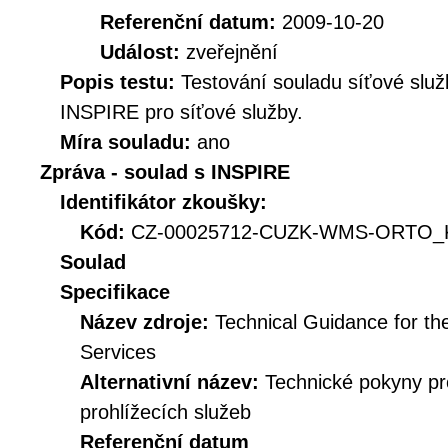
Referenční datum:
2009-10-20
Událost:
zveřejnění
Popis testu:
Testování souladu síťové služ
INSPIRE pro síťové služby.
Míra souladu:
ano
Zpráva - soulad s INSPIRE
Identifikátor zkoušky:
Kód:
CZ-00025712-CUZK-WMS-ORTO_KI
Soulad
Specifikace
Název zdroje:
Technical Guidance for t
Services
Alternativní název:
Technické pokyny p
prohlížecích služeb
Referenční datum