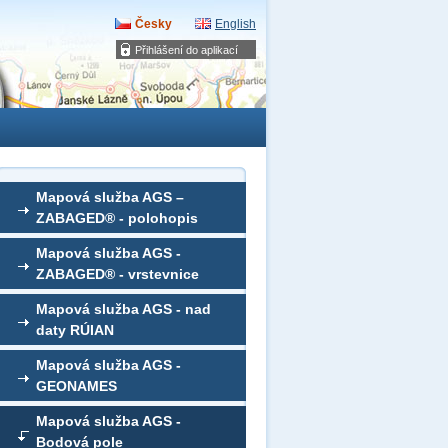
Česky
English
Přihlášení do aplikací
Mapová služba AGS –
ZABAGED® - polohopis
Mapová služba AGS -
ZABAGED® - vrstevnice
Mapová služba AGS - nad
daty RÚIAN
Mapová služba AGS -
GEONAMES
Mapová služba AGS -
Bodová pole