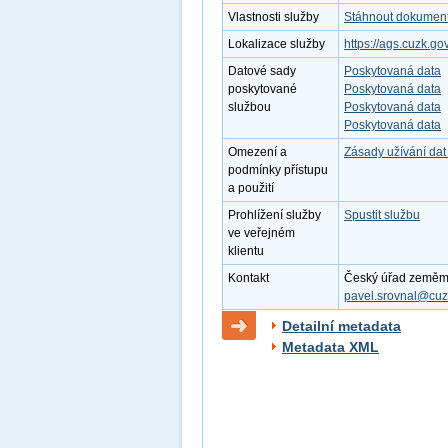
Vlastnosti služby
Stáhnout dokument 
Lokalizace služby
https://ags.cuzk.g
Datové sady
Poskytovaná data
poskytované
Poskytovaná data
službou
Poskytovaná data
Poskytovaná data
Omezení a
Zásady užívání dat
podmínky přístupu
a použití
Prohlížení služby
Spustit službu
ve veřejném
klientu
Kontakt
Český úřad zeměměři
pavel.srovnal@cuz
Detailní metadata
Metadata XML