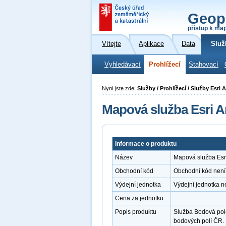
Geop
přístup k ma
Vítejte
Aplikace
Data
Služ
Vyhledávací
Prohlížecí
Stahovací
Nyní jste zde:
Služby / Prohlížecí / Služby Esr
Mapová služba Esri A
Informace o produktu
Název
Mapová služba Esri
Obchodní kód
Obchodní kód není
Výdejní jednotka
Výdejní jednotka n
Cena za jednotku
Popis produktu
Služba Bodová pole
bodových polí ČR.