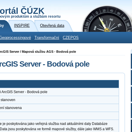
ortál ČÚZK
povým produktům a službám resortu
by
INSPIRE
Otevřená data
Geoprocessingové
Transformační
CZEPOS
i ArcGIS Server / Mapová službu AGS - Bodová pole
rcGIS Server - Bodová pole
 ArcGIS Server - Bodová pole
 stanoven
ení stanovena
 je poskytována jako veřejná služba nad aktuálními daty Databáze
 Data jsou poskytována ve formě mapové služby, dále jako WMS a WFS.