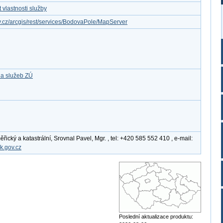
vlastnosti služby
ov.cz/arcgis/rest/services/BodovaPole/MapServer
 a služeb ZÚ
cký a katastrální, Srovnal Pavel, Mgr. , tel: +420 585 552 410 , e-mail:
k.gov.cz
Poslední aktualizace produktu: