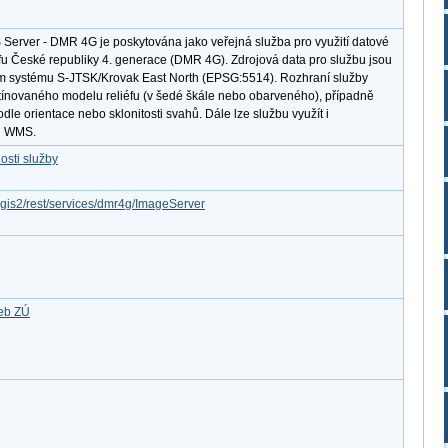
 Server - DMR 4G je poskytována jako veřejná služba pro využití datové
éfu České republiky 4. generace (DMR 4G). Zdrojová data pro službu jsou
m systému S-JTSK/Krovak East North (EPSG:5514). Rozhraní služby
stínovaného modelu reliéfu (v šedé škále nebo obarveného), případně
dle orientace nebo sklonitosti svahů. Dále lze službu využít i
du WMS.
osti služby
rcgis2/rest/services/dmr4g/ImageServer
žeb ZÚ