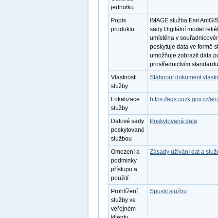
jednotku
Popis
IMAGE služba Esri ArcGIS
produktu
sady Digitální model reli
umístěna v souřadnicové
poskytuje data ve formě 
umožňuje zobrazit data po
prostřednictvím standar
Vlastnosti
Stáhnout dokument vlastn
služby
Lokalizace
https://ags.cuzk.gov.cz/a
služby
Datové sady
Poskytovaná data
poskytované
službou
Omezení a
Zásady užívání dat a slu
podmínky
přístupu a
použití
Prohlížení
Spustit službu
služby ve
veřejném
klientu