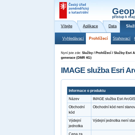
Geop
přístup k ma
Vítejte
Aplikace
Data
Služ
Vyhledávací
Prohlížecí
Stahovací
Nyní jste zde:
Služby / Prohlížecí / Služby Esri
generace (DMR 4G)
IMAGE služba Esri Ar
Informace o produktu
Název
IMAGE služba Esri ArcGI
Obchodní
Obchodní kód není stano
kód
Výdejní
Výdejní jednotka není st
jednotka
Cena za