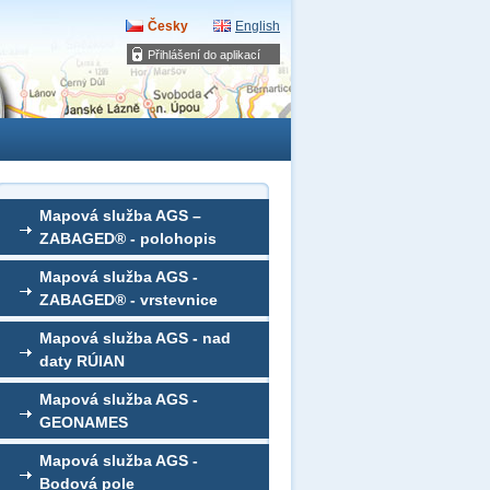
Česky
English
Přihlášení do aplikací
Mapová služba AGS –
ZABAGED® - polohopis
Mapová služba AGS -
ZABAGED® - vrstevnice
Mapová služba AGS - nad
daty RÚIAN
Mapová služba AGS -
GEONAMES
Mapová služba AGS -
Bodová pole