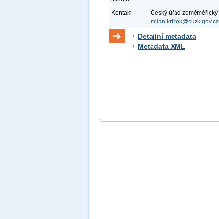
Kontakt
Český úřad zeměměřický a k
milan.krizek@cuzk.gov.cz
Detailní metadata
Metadata XML