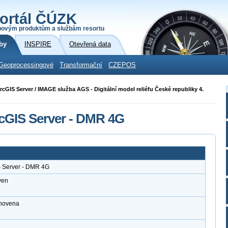
ortál ČÚZK
povým produktům a službám resortu
by
INSPIRE
Otevřená data
Geoprocessingové
Transformační
CZEPOS
 ArcGIS Server / IMAGE služba AGS - Digitální model reliéfu České republiky 4.
cGIS Server - DMR 4G
S Server - DMR 4G
ven
anovena