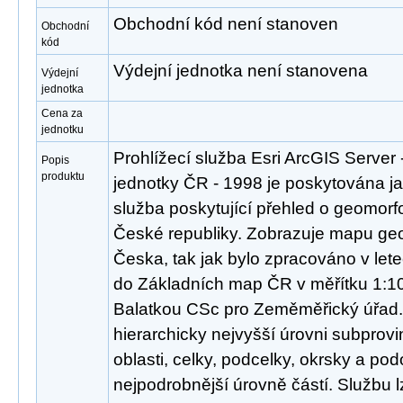
Obchodní kód není stanoven
Obchodní
kód
Výdejní jednotka není stanovena
Výdejní
jednotka
Cena za
jednotku
Prohlížecí služba Esri ArcGIS Server
Popis
produktu
jednotky ČR - 1998 je poskytována ja
služba poskytující přehled o geomorf
České republiky. Zobrazuje mapu ge
Česka, tak jak bylo zpracováno v le
do Základních map ČR v měřítku 1:1
Balatkou CSc pro Zeměměřický úřad.
hierarchicky nejvyšší úrovni subprovi
oblasti, celky, podcelky, okrsky a po
nejpodrobnější úrovně částí. Službu l