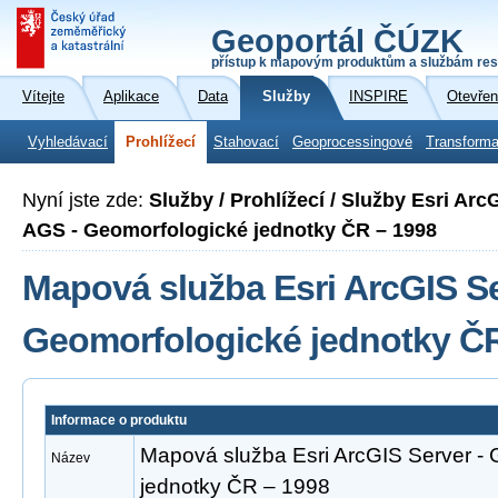
Geoportál ČÚZK
přístup k mapovým produktům a službám res
Vítejte
Aplikace
Data
Služby
INSPIRE
Otevřen
Vyhledávací
Prohlížecí
Stahovací
Geoprocessingové
Transforma
Nyní jste zde:
Služby / Prohlížecí / Služby Esri Ar
AGS - Geomorfologické jednotky ČR – 1998
Mapová služba Esri ArcGIS Se
Geomorfologické jednotky ČR
Informace o produktu
Mapová služba Esri ArcGIS Server -
Název
jednotky ČR – 1998