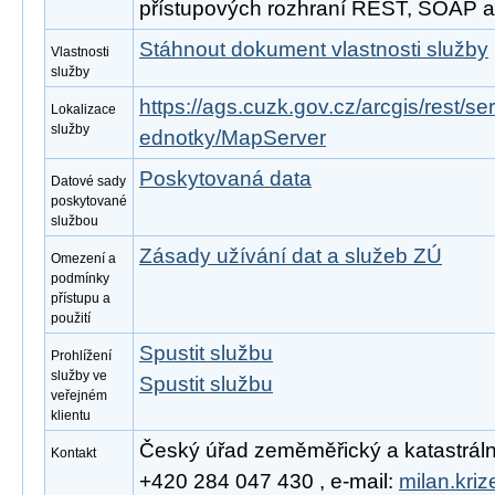
přístupových rozhraní REST, SOAP 
Stáhnout dokument vlastnosti služby
Vlastnosti
služby
https://ags.cuzk.gov.cz/arcgis/rest/s
Lokalizace
služby
ednotky/MapServer
Poskytovaná data
Datové sady
poskytované
službou
Zásady užívání dat a služeb ZÚ
Omezení a
podmínky
přístupu a
použití
Spustit službu
Prohlížení
služby ve
Spustit službu
veřejném
klientu
Český úřad zeměměřický a katastrální, 
Kontakt
+420 284 047 430 , e-mail:
milan.kri