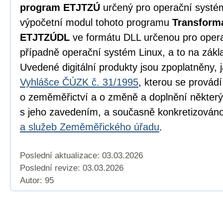
program ETJTZÚ
určený pro operační syst
výpočetní modul tohoto programu
Transform
ETJTZÚDL
ve formátu DLL určenou pro oper
případně operační systém Linux, a to na zák
Uvedené digitální produkty jsou zpoplatněny, 
Vyhlášce ČÚZK č. 31/1995
, kterou se provád
o zeměměřictví a o změně a doplnění některý
s jeho zavedením, a současně konkretizován
a služeb Zeměměřického úřadu
.
Poslední aktualizace: 03.03.2026
Poslední revize:
03.03.2026
Autor: 95