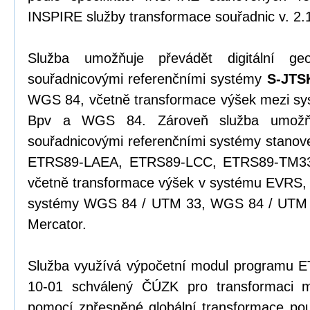
INSPIRE služby transformace souřadnic v. 2.
Služba umožňuje převádět digitální ge
souřadnicovými referenčními systémy
S-JTS
WGS 84, včetně transformace výšek mezi s
Bpv a WGS 84. Zároveň služba umožňu
souřadnicovými referenčními systémy stanov
ETRS89-LAEA, ETRS89-LCC, ETRS89-TM33
včetně transformace výšek v systému EVRS, 
systémy WGS 84 / UTM 33, WGS 84 / UTM 
Mercator.
Služba využívá výpočetní modul programu 
10-01 schválený ČÚZK pro transformaci
pomocí zpřesněné globální transformace pou