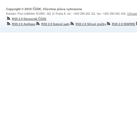
Copyright © 2010 ČÚZK, Všechna práva vyhrazena
Kontakt: Pod sídlištěm 9/1800, 182 11 Praha 8, tel.: +420 284 041 111, fax: +420 284 041 416,
Uživate
RSS 2.0 Geoportál ČÚZK
RSS 2.0 Aplikace
RSS 2.0 Datové sady
RSS 2.0 Síťové služby
RSS 2.0 INSPIRE