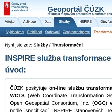
Geoportál ČÚZK
přístup k mapovým produktům a službám res
Vítejte
Aplikace
Data
Služby
INSPIRE
Otevřen
Vyhledávací
Prohlížecí
Stahovací
Geoprocessingové
Transforma
Nyní jste zde:
Služby / Transformační
INSPIRE služba transformace 
úvod:
ČÚZK poskytuje
on-line
službu transform
WCTS
(Web Coordinate Transformation Ser
Open Geospatial Consortium, Inc. (OGC)
podle specifikací INSPIRE stanovených 