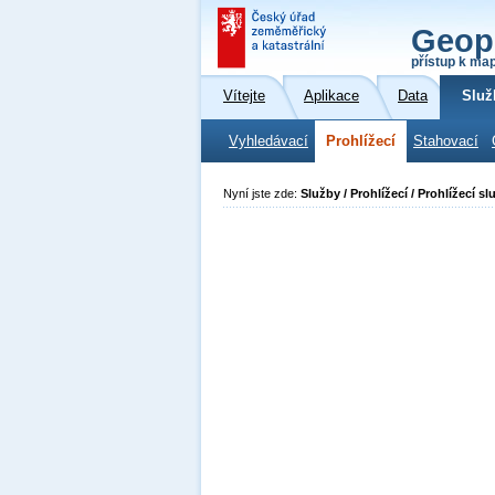
Geop
přístup k ma
Vítejte
Aplikace
Data
Služ
Vyhledávací
Prohlížecí
Stahovací
Nyní jste zde:
Služby / Prohlížecí / Prohlížecí