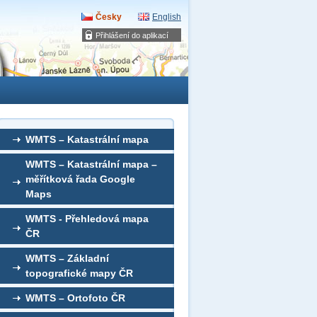
Česky
English
Přihlášení do aplikací
WMTS – Katastrální mapa
WMTS – Katastrální mapa –
měřítková řada Google
Maps
WMTS - Přehledová mapa
ČR
WMTS – Základní
topografické mapy ČR
WMTS – Ortofoto ČR