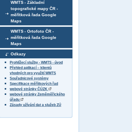
WMTS - Základní
topografické mapy ČR -
měřítková řada Google
Maps
WMTS - Ortofoto ČR -
měřítková řada Google
Maps
Odkazy
Prohlížecí služby - WMTS - úvod
Přehled aplikací – klientů
vhodných pro využití WMTS
Souřadnicové systémy
Specifikace měřítkových řad
webové stránky ČÚZK
webové stránky Zeměměřického
úřadu
Zásady užívání dat a služeb ZÚ