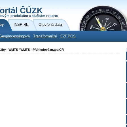
ortál ČÚZK
povým produktům a službám resortu
by
INSPIRE
Otevřená data
Geoprocessingové
Transformační
CZEPOS
 služby - WMTS / WMTS - Přehledová mapa ČR