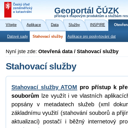
Geoportál ČÚZK
přístup k mapovým produktům a službám res
Vítejte
Aplikace
Data
Služby
INSPIRE
Otevřen
Datové sady
Stahovací služby
Aplikace pro poskytování dat
Nyní jste zde:
Otevřená data / Stahovací služby
Stahovací služby
Stahovací služby ATOM
pro přístup k př
souborům
lze využít i ve vlastních aplikací
popsány v metadatech služeb (xml dokum
základnímu využití (stahování souborů a přijí
aktualizaci) postačí i běžný internetový p