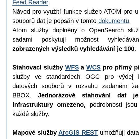
Feed Reader
.
Návod pro využití funkce služeb ATOM pro u
souborů dat je popsán v tomto
dokumentu
.
Atom služby doplněny o OpenSearch služ
sadami poskytují možnost vyhledáv
zobrazených výsledků vyhledávání je 100
.
Stahovací služby
WFS
a
WCS
pro přímý př
služby ve standardech OGC pro výdej in
datových souborů v rozsahu zadaném ža
BBOX.
Jednorázové stahování dat j
infrastruktury omezeno
, podrobnosti jso
každé služby.
Mapové služby
ArcGIS REST
umožňují data