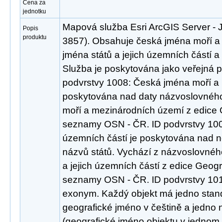
Cena za
jednotku
Mapová služba Esri ArcGIS Server -
Popis
produktu
3857). Obsahuje česká jména moří a
jména států a jejich územních částí 
Služba je poskytována jako veřejná pr
podvrstvy 1008: Česká jména moří a
poskytována nad daty názvoslovné
moří a mezinárodních území z edice
seznamy OSN - ČR. ID podvrstvy 1009
územních částí je poskytována nad 
názvů států. Vychází z názvoslovné
a jejich územních částí z edice Geog
seznamy OSN - ČR. ID podvrstvy 101
exonym. Každý objekt má jedno stan
geografické jméno v češtině a jedno
(geografické jméno objektu v jednom