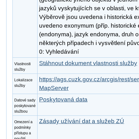
jazyků vyskytujících se v oblasti, ve 
Výběrově jsou uvedena i historická e
uvedeno exonymum (příp. historic
(endonyma), jazyk endonyma, druh ob
některých případech i vysvětlení pův
0: Vyhledávání
Stáhnout dokument vlastnosti služby
Vlastnosti
služby
https://ags.cuzk.gov.cz/arcgis/rest/s
Lokalizace
služby
MapServer
Poskytovaná data
Datové sady
poskytované
službou
Zásady užívání dat a služeb ZÚ
Omezení a
podmínky
přístupu a
použití