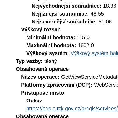
Nejvýchodnější souřadnice:
18.86
Nejjižnější souřadnice:
48.55
Nejsevernější souřadnice:
51.06
Výškový rozsah
Minimální hodnota:
115.0
Maximální hodnota:
1602.0
Výškový systém:
Výškový systém balt
Typ vazby:
těsný
Obsahovaná operace
Název operace:
GetViewServiceMetadat
Platformy zpracování (DCP):
WebServi
Přístupové místo
Odkaz:
https://ags.cuzk.gov.cz/arcgis/servi
Obsahovaná operace