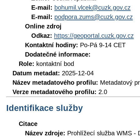
E-mail:
bohumil.vlcek@cuzk.gov.cz
E-mail:
podpora.zums@cuzk.gov.cz
Online zdroj
Odkaz:
https://geoportal.cuzk.gov.cz
Kontaktní hodiny:
Po-Pá 9-14 CET
Dodatečné informace:
Role:
kontaktní bod
Datum metadat:
2025-12-04
Název metadatového profilu:
Metadatový pr
Verze metadatového profilu:
2.0
Identifikace služby
Citace
Název zdroje:
Prohlížecí služba WMS - 