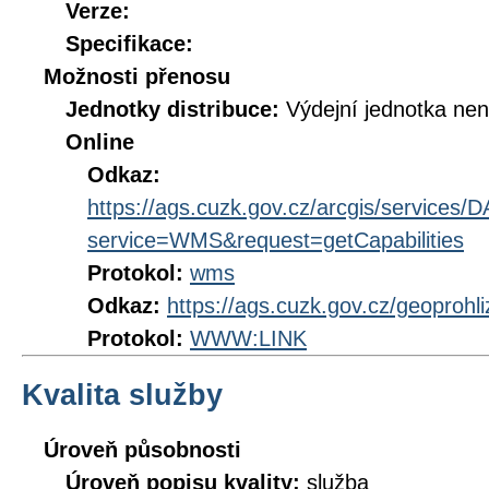
Verze:
Specifikace:
Možnosti přenosu
Jednotky distribuce:
Výdejní jednotka ne
Online
Odkaz:
https://ags.cuzk.gov.cz/arcgis/service
service=WMS&request=getCapabilities
Protokol:
wms
Odkaz:
https://ags.cuzk.gov.cz/geoproh
Protokol:
WWW:LINK
Kvalita služby
Úroveň působnosti
Úroveň popisu kvality:
služba