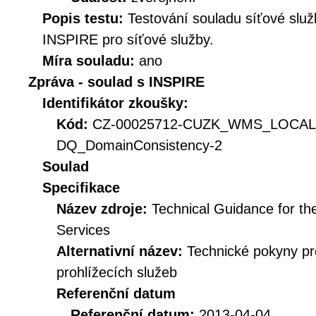
Popis testu:
Testování souladu síťové služ
INSPIRE pro síťové služby.
Míra souladu:
ano
Zpráva - soulad s INSPIRE
Identifikátor zkoušky:
Kód:
CZ-00025712-CUZK_WMS_LOCAL
DQ_DomainConsistency-2
Soulad
Specifikace
Název zdroje:
Technical Guidance for t
Services
Alternativní název:
Technické pokyny p
prohlížecích služeb
Referenční datum
Referenční datum:
2013-04-04