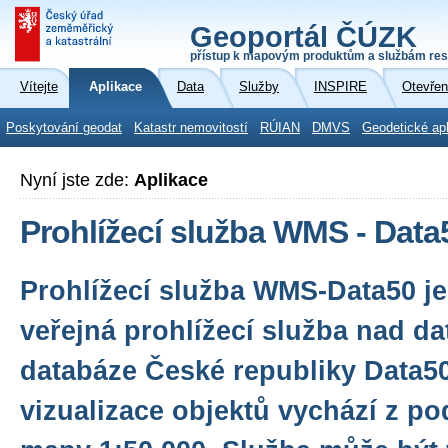
Geoportál ČÚZK
přístup k mapovým produktům a službám res
Vítejte
Aplikace
Data
Služby
INSPIRE
Otevřen
Poskytování geodat
Katastr nemovitostí
RÚIAN
DMVS
Geodetické ap
Nyní jste zde:
Aplikace
Prohlížecí služba WMS - Data
Prohlížecí služba WMS-Data50 j
veřejná prohlížecí služba nad da
databáze České republiky Data50
vizualizace objektů vychází z p