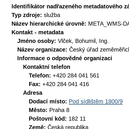
Identifikátor nadřazeného metadatového 
Typ zdroje:
služba
Název hierarchické úrovně:
META_WMS-DA
Kontakt - metadata
Jméno osoby:
Vlček, Bohumil, Ing.
Název organizace:
Český úřad zeměměřick
Informace o odpovědné organizaci
Kontaktní telefon
Telefon:
+420 284 041 561
Fax:
+420 284 041 416
Adresa
Dodací místo:
Pod sídlištěm 1800/9
Město:
Praha 8
Poštovní kód:
182 11
Země:
Česká republika