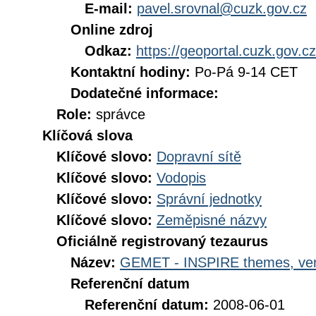
E-mail:
pavel.srovnal@cuzk.gov.cz
Online zdroj
Odkaz:
https://geoportal.cuzk.gov.cz
Kontaktní hodiny:
Po-Pá 9-14 CET
Dodatečné informace:
Role:
správce
Klíčová slova
Klíčové slovo:
Dopravní sítě
Klíčové slovo:
Vodopis
Klíčové slovo:
Správní jednotky
Klíčové slovo:
Zeměpisné názvy
Oficiálně registrovaný tezaurus
Název:
GEMET - INSPIRE themes, ver
Referenční datum
Referenční datum:
2008-06-01