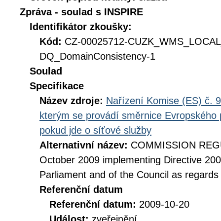
Zpráva - soulad s INSPIRE
Identifikátor zkoušky:
Kód:
CZ-00025712-CUZK_WMS_LOCAL
DQ_DomainConsistency-1
Soulad
Specifikace
Název zdroje:
Nařízení Komise (ES) č. 9
kterým se provádí směrnice Evropského 
pokud jde o síťové služby
Alternativní název:
COMMISSION REGUL
October 2009 implementing Directive 20
Parliament and of the Council as regards
Referenční datum
Referenční datum:
2009-10-20
Událost:
zveřejnění