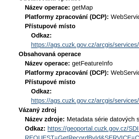
Název operace:
getMap
Platformy zpracování (DCP):
WebServi
Přístupové místo
Odkaz:
https://ags.cuzk.gov.cz/arcgis/servi
Obsahovaná operace
Název operace:
getFeatureInfo
Platformy zpracování (DCP):
WebServi
Přístupové místo
Odkaz:
https://ags.cuzk.gov.cz/arcgis/servi
Vázaný zdroj
Název zdroje:
Metadata série datových 
Odkaz:
https://geoportal.cuzk.gov.cz/S
REQUEST=GetRecordById&SERVICE=CS