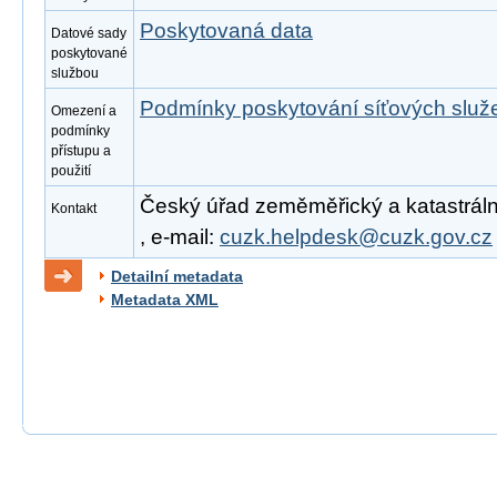
Poskytovaná data
Datové sady
poskytované
službou
Podmínky poskytování síťových slu
Omezení a
podmínky
přístupu a
použití
Český úřad zeměměřický a katastrální
Kontakt
, e-mail:
cuzk.helpdesk@cuzk.gov.cz
Detailní metadata
Metadata XML