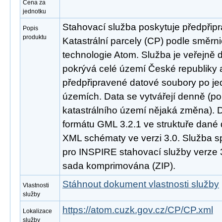
Cena za
jednotku
Stahovací služba poskytuje předpřip
Popis
produktu
Katastrální parcely (CP) podle směr
technologie Atom. Služba je veřejně 
pokrývá celé území České republiky
předpřipravené datové soubory po jed
územích. Data se vytvářejí denně (p
katastrálního území nějaká změna). 
formátu GML 3.2.1 ve struktuře dané 
XML schématy ve verzi 3.0. Služba s
pro INSPIRE stahovací služby verze 3
sada komprimována (ZIP).
Stáhnout dokument vlastnosti služby
Vlastnosti
služby
https://atom.cuzk.gov.cz/CP/CP.xml
Lokalizace
služby