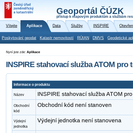
Geoportál ČÚZK
přístup k mapovým produktům a službám res
Vítejte
Aplikace
Data
Služby
INSPIRE
Otevřen
Poskytování geodat
Katastr nemovitostí
RÚIAN
DMVS
Geodetické ap
Nyní jste zde:
Aplikace
INSPIRE stahovací služba ATOM pro t
Informace o produktu
INSPIRE stahovací služba ATOM pro 
Název
Obchodní kód není stanoven
Obchodní
kód
Výdejní jednotka není stanovena
Výdejní
jednotka