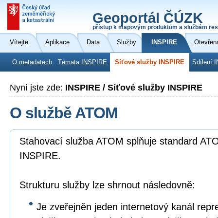
Geoportál ČÚZK
přístup k mapovým produktům a službám res
Vítejte
Aplikace
Data
Služby
INSPIRE
Otevřen
O metadatech
Témata INSPIRE
Síťové služby INSPIRE
Sdílení 
Nyní jste zde:
INSPIRE / Síťové služby INSPIRE
O službě ATOM
Stahovací služba ATOM splňuje standard ATO
INSPIRE.
Strukturu služby lze shrnout následovně:
Je zveřejněn jeden internetový kanál repr