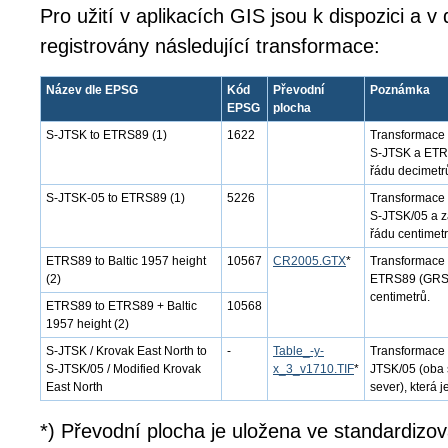
Pro užití v aplikacích GIS jsou k dispozici a 
registrovány následující transformace:
Název dle EPSG
Kód
Převodní
Poznámka
EPSG
plocha
S-JTSK to ETRS89 (1)
1622
Transformace 
S-JTSK a ETRS8
řádu decimetr
S-JTSK-05 to ETRS89 (1)
5226
Transformace 
S-JTSK/05 a z
řádu centimetr
ETRS89 to Baltic 1957 height
10567
CR2005.GTX
*
Transformace 
(2)
ETRS89 (GRS80
centimetrů.
ETRS89 to ETRS89 + Baltic
10568
1957 height (2)
S-JTSK / Krovak East North to
-
Table_-y-
Transformace 
S-JTSK/05 / Modified Krovak
x_3_v1710.TIF
*
JTSK/05 (oba 
East North
sever), která j
*) Převodní plocha je uložena ve standardizo