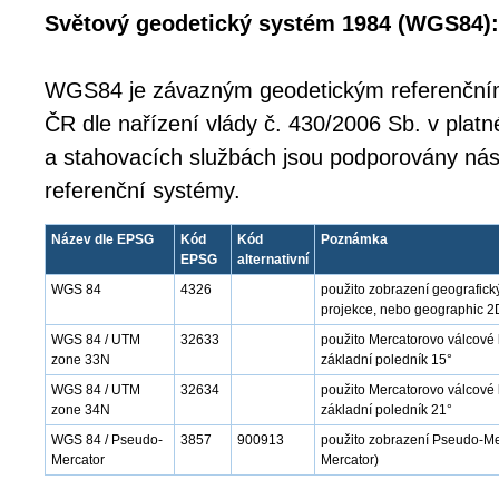
Světový geodetický systém 1984 (WGS84):
WGS84 je závazným geodetickým referenčn
ČR dle nařízení vlády č. 430/2006 Sb. v platn
a stahovacích službách jsou podporovány nás
referenční systémy.
Název dle EPSG
Kód
Kód
Poznámka
EPSG
alternativní
WGS 84
4326
použito zobrazení geografick
projekce, nebo geographic 2
WGS 84 / UTM
32633
použito Mercatorovo válcové
zone 33N
základní poledník 15°
WGS 84 / UTM
32634
použito Mercatorovo válcové 
zone 34N
základní poledník 21°
WGS 84 / Pseudo-
3857
900913
použito zobrazení Pseudo-Mer
Mercator
Mercator)