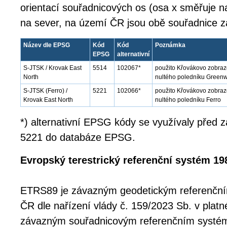
orientací souřadnicových os (osa x směřuje 
na sever, na území ČR jsou obě souřadnice z
Název dle EPSG
Kód
Kód
Poznámka
EPSG
alternativní
S-JTSK / Krovak East
5514
102067*
použito Křovákovo zobraz
North
nultého poledníku Green
S-JTSK (Ferro) /
5221
102066*
použito Křovákovo zobraze
Krovak East North
nultého poledníku Ferro
*) alternativní EPSG kódy se využívaly před
5221 do databáze EPSG.
Evropský terestrický referenční systém 19
ETRS89 je závazným geodetickým referenčn
ČR dle nařízení vlády č. 159/2023 Sb. v platn
závazným souřadnicovým referenčním systé