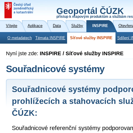
Geoportál ČÚZK
přístup k mapovým produktům a službám res
Vítejte
Aplikace
Data
Služby
INSPIRE
Otevřen
O metadatech
Témata INSPIRE
Síťové služby INSPIRE
Sdílení 
Nyní jste zde:
INSPIRE / Síťové služby INSPIRE
Souřadnicové systémy
Souřadnicové systémy podpor
prohlížecích a stahovacích slu
ČÚZK:
Souřadnicové referenční systémy podporované