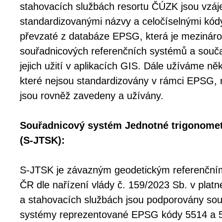
stahovacích službách resortu ČÚZK jsou vzáj
standardizovanými názvy a celočíselnými kó
převzaté z databáze EPSG, která je mezinár
souřadnicových referenčních systémů a souč
jejich užití v aplikacích GIS. Dále užíváme něk
které nejsou standardizovány v rámci EPSG, 
jsou rovněž zavedeny a užívány.
Souřadnicový systém Jednotné trigonometri
(S-JTSK):
S-JTSK je závazným geodetickým referenčn
ČR dle nařízení vlády č. 159/2023 Sb. v platn
a stahovacích službách jsou podporovány sou
systémy reprezentované EPSG kódy 5514 a 