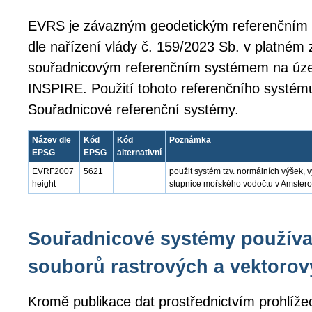
EVRS je závazným geodetickým referenční
dle nařízení vlády č. 159/2023 Sb. v platném
souřadnicovým referenčním systémem na úze
INSPIRE. Použití tohoto referenčního systém
Souřadnicové referenční systémy.
Název dle
Kód
Kód
Poznámka
EPSG
EPSG
alternativní
EVRF2007
5621
použit systém tzv. normálních výšek,
height
stupnice mořského vodočtu v Amste
Souřadnicové systémy používa
souborů rastrových a vektorov
Kromě publikace dat prostřednictvím prohlíže