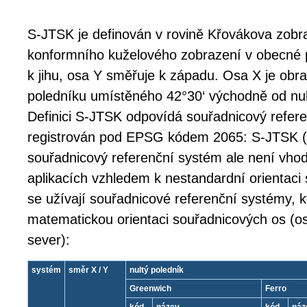
S-JTSK je definován v rovině Křovákova zobra
konformního kuželového zobrazení v obecné 
k jihu, osa Y směřuje k západu. Osa X je ob
poledníku umístěného 42°30‘ východně od nul
Definici S-JTSK odpovídá souřadnicový refere
registrován pod EPSG kódem 2065: S-JTSK (F
souřadnicový referenční systém ale není vhod
aplikacích vzhledem k nestandardní orientaci
se užívají souřadnicové referenční systémy, k
matematickou orientaci souřadnicových os (o
sever):
systém
směr X / Y
nultý poledník
Greenwich
Ferro