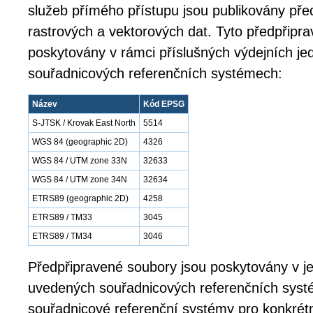
služeb přímého přístupu jsou publikovány př
rastrových a vektorových dat. Tyto předpřipr
poskytovány v rámci příslušných výdejních jed
souřadnicových referenčních systémech:
Název
Kód EPSG
S-JTSK / Krovak East North
5514
WGS 84 (geographic 2D)
4326
WGS 84 / UTM zone 33N
32633
WGS 84 / UTM zone 34N
32634
ETRS89 (geographic 2D)
4258
ETRS89 / TM33
3045
ETRS89 / TM34
3046
Předpřipravené soubory jsou poskytovány v j
uvedených souřadnicových referenčních syst
souřadnicové referenční systémy pro konkrétn