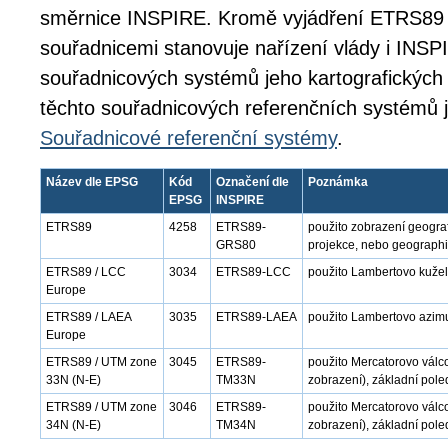
směrnice INSPIRE. Kromě vyjádření ETRS89 
souřadnicemi stanovuje nařízení vlády i INSPI
souřadnicových systémů jeho kartografických 
těchto souřadnicových referenčních systémů 
Souřadnicové referenční systémy
.
Název dle EPSG
Kód
Označení dle
Poznámka
EPSG
INSPIRE
ETRS89
4258
ETRS89-
použito zobrazení geogra
GRS80
projekce, nebo geographi
ETRS89 / LCC
3034
ETRS89-LCC
použito Lambertovo kužel
Europe
ETRS89 / LAEA
3035
ETRS89-LAEA
použito Lambertovo azimu
Europe
ETRS89 / UTM zone
3045
ETRS89-
použito Mercatorovo válc
33N (N-E)
TM33N
zobrazení), základní pole
ETRS89 / UTM zone
3046
ETRS89-
použito Mercatorovo válc
34N (N-E)
TM34N
zobrazení), základní pole