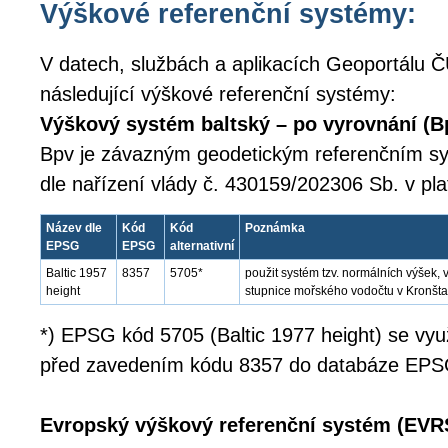
Výškové referenční systémy:
V datech, službách a aplikacích Geoportálu Č
následující výškové referenční systémy:
Výškový systém baltský – po vyrovnání (B
Bpv je závazným geodetickým referenčním 
dle nařízení vlády č. 430159/202306 Sb. v pl
Název dle
Kód
Kód
Poznámka
EPSG
EPSG
alternativní
Baltic 1957
8357
5705*
použit systém tzv. normálních výšek
height
stupnice mořského vodočtu v Kronšta
*) EPSG kód 5705 (Baltic 1977 height) se využí
před zavedením kódu 8357 do databáze EPS
Evropský výškový referenční systém (EVR