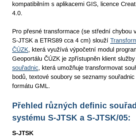
kompatibilním s aplikacemi GIS, licence Cr
4.0.
Pro přesné transformace (se střední chybou 
S-JTSK a ETRS89 cca 4 cm) slouží
Transfor
ČÚZK
, která využívá výpočetní modul prog
Geoportálu ČÚZK je zpřístupněn klient služby
souřadnic
, která umožňuje transformovat souř
bodů, textové soubory se seznamy souřadnic
formátu GML.
Přehled různých definic souřa
systému S-JTSK a S-JTSK/05:
S-JTSK