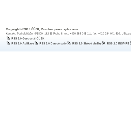
Copyright © 2010 ČÚZK, Všechna práva vyhrazena
Kontakt: Pod sídlištěm 9/1800, 182 11 Praha 8, tel.: +420 284 041 111, fax: +420 284 041 416,
Uživate
RSS 2.0 Geoportál ČÚZK
RSS 2.0 Aplikace
RSS 2.0 Datové sady
RSS 2.0 Síťové služby
RSS 2.0 INSPIRE