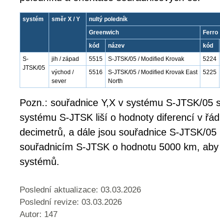
systém
směr X / Y
nultý poledník
Greenwich
Ferro
kód
název
kód
S-
jih / západ
5515
S-JTSK/05 / Modified Krovak
5224
JTSK/05
východ /
5516
S-JTSK/05 / Modified Krovak East
5225
sever
North
Pozn.: souřadnice Y,X v systému S-JTSK/05 s
systému S-JTSK liší o hodnoty diferencí v řá
decimetrů, a dále jsou souřadnice S-JTSK/05
souřadnicím S-JTSK o hodnotu 5000 km, aby
systémů.
Poslední aktualizace: 03.03.2026
Poslední revize:
03.03.2026
Autor: 147