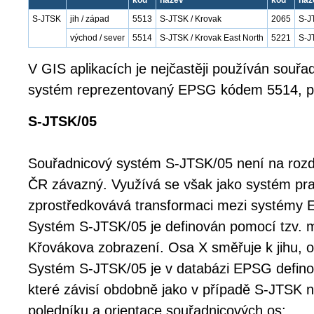
kód
název
kód
náz
S-JTSK
jih / západ
5513
S-JTSK / Krovak
2065
S-J
východ / sever
5514
S-JTSK / Krovak East North
5221
S-J
V GIS aplikacích je nejčastěji používán souřa
systém reprezentovaný EPSG kódem 5514, př
S-JTSK/05
Souřadnicový systém S-JTSK/05 není na rozd
ČR závazný. Využívá se však jako systém pra
zprostředkovává transformaci mezi systémy
Systém S-JTSK/05 je definován pomocí tzv. 
Křovákova zobrazení. Osa X směřuje k jihu, 
Systém S-JTSK/05 je v databázi EPSG defino
které závisí obdobně jako v případě S-JTSK n
poledníku a orientace souřadnicových os: