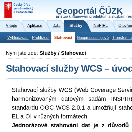
Geoportál ČÚZK
přístup k mapovým produktům a službám res
Vítejte
Aplikace
Data
Služby
INSPIRE
Otevřen
Vyhledávací
Prohlížecí
Stahovací
Geoprocessingové
Transforma
Nyní jste zde:
Služby / Stahovací
Stahovací služby WCS – úvod
Stahovací služby WCS (Web Coverage Service
harmonizovaným datovým sadám INSPIRE
standardu OGC WCS 2.0.1 a umožňují staho
EL a OI v různých formátech.
Jednorázové stahování dat je z důvodů k