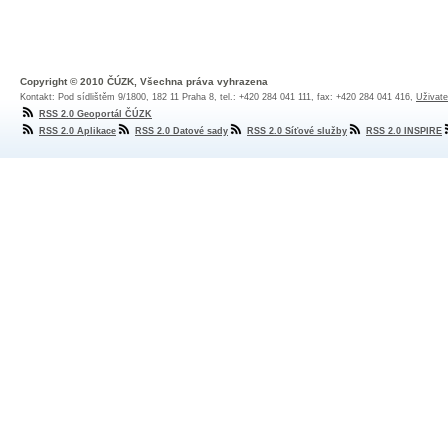
Copyright © 2010 ČÚZK, Všechna práva vyhrazena
Kontakt: Pod sídlištěm 9/1800, 182 11 Praha 8, tel.: +420 284 041 111, fax: +420 284 041 416,
Uživate
RSS 2.0 Geoportál ČÚZK
RSS 2.0 Aplikace
RSS 2.0 Datové sady
RSS 2.0 Síťové služby
RSS 2.0 INSPIRE