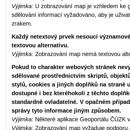
Výjimka:
U zobrazování map je vzhledem ke g
sdělování informací vyžadováno, aby je uživa
zrakem.
Každý netextový prvek nesoucí významové
textovou alternativu.
Výjimka:
Zobrazování map nemá textovou alte
Pokud to charakter webových stránek nevy
sdělované prostřednictvím skriptů, objekt
stylů, cookies a jiných doplňků na straně u
dostupné i bez kteréhokoli z těchto doplňk
standardně ovladatelné. V opačném případ
správy tyto informace jiným způsobem.
Výjimka:
Některé aplikace Geoportálu ČÚZK v
Výjimka:
Zobrazování map vyžaduje podporu 