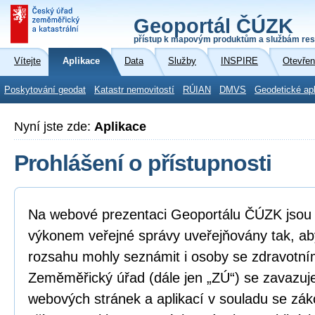
Geoportál ČÚZK
přístup k mapovým produktům a službám res
Vítejte
Aplikace
Data
Služby
INSPIRE
Otevřen
Poskytování geodat
Katastr nemovitostí
RÚIAN
DMVS
Geodetické ap
Nyní jste zde:
Aplikace
Prohlášení o přístupnosti
Na webové prezentaci Geoportálu ČÚZK jsou i
výkonem veřejné správy uveřejňovány tak, ab
rozsahu mohly seznámit i osoby se zdravotní
Zeměměřický úřad (dále jen „ZÚ“) se zavazuje
webových stránek a aplikací v souladu se zá