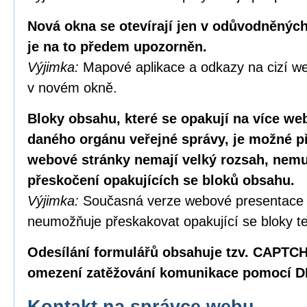
Nová okna se otevírají jen v odůvodněných
je na to předem upozorněn.
Výjimka:
Mapové aplikace a odkazy na cizí we
v novém okně.
Bloky obsahu, které se opakují na více w
daného orgánu veřejné správy, je možné p
webové stránky nemají velký rozsah, nemus
přeskočení opakujících se bloků obsahu.
Výjimka:
Současná verze webové presentace
neumožňuje přeskakovat opakující se bloky te
Odesílání formulářů obsahuje tzv. CAPTC
omezení zatěžování komunikace pomocí D
Kontakt na správce webu