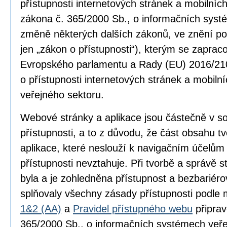
přístupnosti internetových stránek a mobilníc
zákona č. 365/2000 Sb., o informačních syst
změně některých dalších zákonů, ve znění po
jen „zákon o přístupnosti“), kterým se zapra
Evropského parlamentu a Rady (EU) 2016/210
o přístupnosti internetových stránek a mobilní
veřejného sektoru.
Webové stránky a aplikace jsou částečně v 
přístupnosti, a to z důvodu, že část obsahu 
aplikace, které neslouží k navigačním účelům
přístupnosti nevztahuje. Při tvorbě a správě
byla a je zohledněna přístupnost a bezbariér
splňovaly všechny zásady přístupnosti podle
1&2 (AA)
a
Pravidel přístupného webu
připrav
365/2000 Sb., o informačních systémech veře