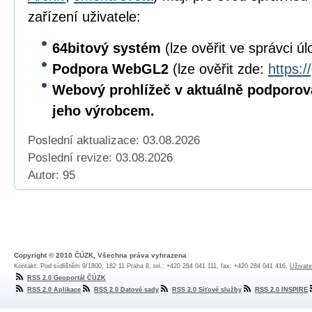
zařízení uživatele:
64bitový
systém
(lze ověřit ve správci úl
Podpora WebGL2
(lze ověřit zde:
https:/
Webový prohlížeč v aktuálně podporov
jeho výrobcem.
Poslední aktualizace: 03.08.2026
Poslední revize:
03.08.2026
Autor: 95
Copyright © 2010 ČÚZK, Všechna práva vyhrazena
Kontakt: Pod sídlištěm 9/1800, 182 11 Praha 8, tel.: +420 284 041 111, fax: +420 284 041 416,
Uživate
RSS 2.0 Geoportál ČÚZK
RSS 2.0 Aplikace
RSS 2.0 Datové sady
RSS 2.0 Síťové služby
RSS 2.0 INSPIRE