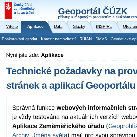
Geoportál ČÚZK
přístup k mapovým produktům a službám res
Vítejte
Aplikace
Data
Služby
INSPIRE
Otevřen
Poskytování geodat
Katastr nemovitostí
RÚIAN
DMVS
Geodetické ap
Nyní jste zde:
Aplikace
Technické požadavky na pro
stránek a aplikací Geoportál
Správná funkce
webových informačních str
je vždy testována na aktuálních verzích webo
Aplikace Zeměměřického úřadu
(
Geoprohlí
Archiv
,
Jména světa
) mají pro svou správnou