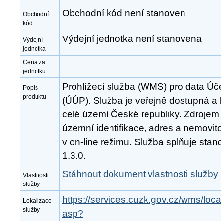
Obchodní kód není stanoven
Obchodní
kód
Výdejní jednotka není stanovena
Výdejní
jednotka
Cena za
jednotku
Prohlížecí služba (WMS) pro data Ú
Popis
produktu
(ÚÚP). Služba je veřejně dostupná a
celé území České republiky. Zdrojem 
územní identifikace, adres a nemovito
v on-line režimu. Služba splňuje st
1.3.0.
Stáhnout dokument vlastnosti služby
Vlastnosti
služby
https://services.cuzk.gov.cz/wms/l
Lokalizace
služby
asp?