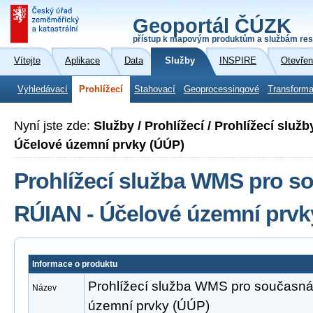
Geoportál ČÚZK
přístup k mapovým produktům a službám res
Vítejte
Aplikace
Data
Služby
INSPIRE
Otevřen
Vyhledávací
Prohlížecí
Stahovací
Geoprocessingové
Transforma
Nyní jste zde:
Služby / Prohlížecí / Prohlížecí slu
Účelové územní prvky (ÚÚP)
Prohlížecí služba WMS pro s
RÚIAN - Účelové územní prvk
Informace o produktu
Prohlížecí služba WMS pro současná
Název
územní prvky (ÚÚP)