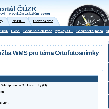
ortál ČÚZK
povým produktům a službám resortu
by
INSPIRE
Otevřená data
RÚIAN
DMVS
Geodetické aplikace
Výškopis ČR
Geografická jména
Ar
lužba WMS pro téma Ortofotosnímky
a WMS pro téma Ortofotosnímky (OI)
ven
anovena