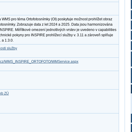
a WMS pro téma Ortofotosnímky (OI) poskytuje možnost prohlížet obraz
otosnímky. Zobrazuje data z let 2024 a 2025. Data jsou harmonizována
INSPIRE. Měřítkové omezení jednotlivých vrstev je uvedeno v capabilities
chnické pokyny pro INSPIRE prohlížecí služby v. 3.11 a zároveň splňuje
a 1.3.0.
osti služby
.gov.cz/WMS_INSPIRE_ORTOFOTO/WMService.aspx
žeb ZÚ