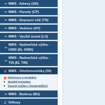
WMS - Adresy (AD)
WMS - Parcely (CP)
WMS - Dopravní sítě (TN)
WMS - Vodstvo (HY)
WMS - Využití území (LU)
WMS - Nadmořská výška -
GRID (EL GRID)
WMS - Nadmořská výška -
TIN (EL TIN)
WMS - Ortofotosnímky (OI)
informace o produktu
detailní metadata
Spustit službu v Geoprohlížeči
WMS - Budovy (BU)
Odkazy