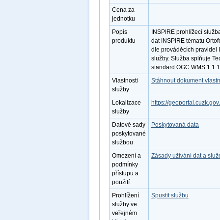
Cena za
jednotku
Popis
INSPIRE prohlížecí služb
produktu
dat INSPIRE tématu Ortof
dle prováděcích pravidel 
služby. Služba splňuje Te
standard OGC WMS 1.1.1. 
Vlastnosti
Stáhnout dokument vlastn
služby
Lokalizace
https://geoportal.cuzk
služby
Datové sady
Poskytovaná data
poskytované
službou
Omezení a
Zásady užívání dat a slu
podmínky
přístupu a
použití
Prohlížení
Spustit službu
služby ve
veřejném