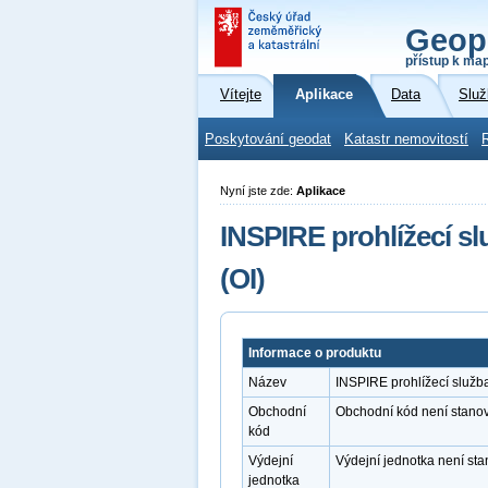
Geop
přístup k ma
Vítejte
Aplikace
Data
Služ
Poskytování geodat
Katastr nemovitostí
Nyní jste zde:
Aplikace
INSPIRE prohlížecí s
(OI)
Informace o produktu
Název
INSPIRE prohlížecí služb
Obchodní
Obchodní kód není stano
kód
Výdejní
Výdejní jednotka není st
jednotka