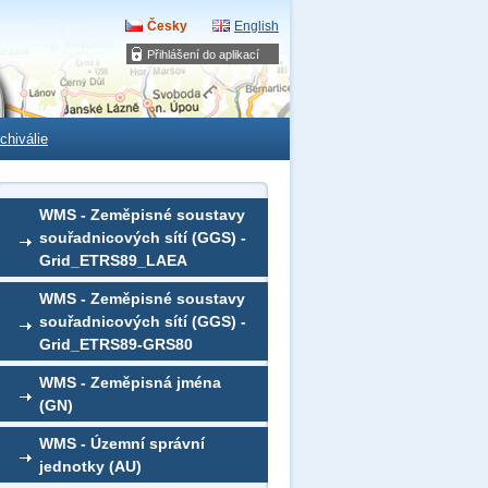
Česky
English
Přihlášení do aplikací
chiválie
WMS - Zeměpisné soustavy
souřadnicových sítí (GGS) -
Grid_ETRS89_LAEA
WMS - Zeměpisné soustavy
souřadnicových sítí (GGS) -
Grid_ETRS89-GRS80
WMS - Zeměpisná jména
(GN)
WMS - Územní správní
jednotky (AU)