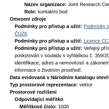
Název organizace:
Joint Research Ce
Role:
kontaktní bod
Omezení zdroje
Podmínky pro přístup a užití:
Podmínky p
ČÚZK
Podmínky pro přístup a užití:
Licence CC
Podmínky pro přístup a užití:
Veřejný pří
poskytován v souladu s vyhláškou č. 359/20
identifikace, adres a nemovitostí a zákone
informace o životním prostředí.
Data evidovaná v Národním katalogu otev
Typ prostorové reprezentace:
vektor
Prostorové rozlišení
Odpovídající měřítko
Měřítkové číslo:
1000