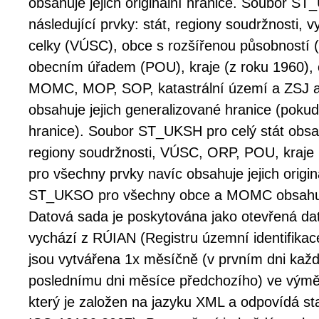
obsahuje jejich originální hranice. Soubor S
následující prvky: stát, regiony soudržnosti
celky (VÚSC), obce s rozšířenou působností
obecním úřadem (POU), kraje (z roku 1960), o
MOMC, MOP, SOP, katastrální území a ZSJ a
obsahuje jejich generalizované hranice (pokud 
hranice). Soubor ST_UKSH pro celý stát obsahu
regiony soudržnosti, VÚSC, ORP, POU, kraje (
pro všechny prvky navíc obsahuje jejich origin
ST_UKSO pro všechny obce a MOMC obsahuje
Datová sada je poskytována jako otevřená dat
vychází z RÚIAN (Registru územní identifikac
jsou vytvářena 1x měsíčně (v prvním dni kaž
poslednímu dni měsíce předchozího) ve vý
který je založen na jazyku XML a odpovídá s