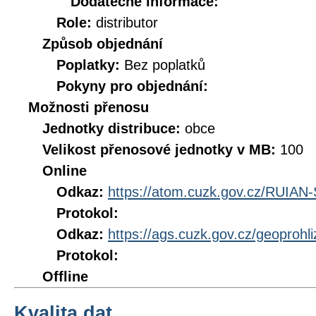
Dodatečné informace:
Role:
distributor
Způsob objednání
Poplatky:
Bez poplatků
Pokyny pro objednání:
Možnosti přenosu
Jednotky distribuce:
obce
Velikost přenosové jednotky v MB:
100
Online
Odkaz:
https://atom.cuzk.gov.cz/RUIAN
Protokol:
Odkaz:
https://ags.cuzk.gov.cz/geoprohl
Protokol:
Offline
Kvalita dat