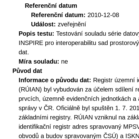
Referenční datum
Referenční datum:
2010-12-08
Událost:
zveřejnění
Popis testu:
Testování souladu série datov
INSPIRE pro interoperabilitu sad prostorov
dat.
Míra souladu:
ne
Původ dat
Informace o původu dat:
Registr územní i
(RÚIAN) byl vybudován za účelem sdílení r
prvcích, územně evidenčních jednotkách a 
správy v ČR. Oficiálně byl spuštěn 1. 7. 20
základními registry. RÚIAN vzniknul na zá
identifikační registr adres spravovaný MPSV
obvodů a budov spravovaným ČSÚ) a ISKN