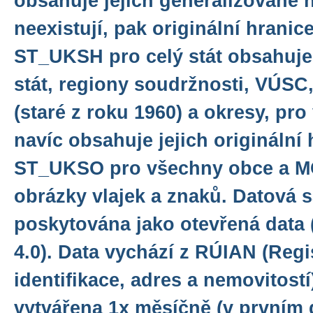
obsahuje jejich generalizované 
neexistují, pak originální hranic
ST_UKSH pro celý stát obsahuje 
stát, regiony soudržnosti, VÚSC
(staré z roku 1960) a okresy, pr
navíc obsahuje jejich originální
ST_UKSO pro všechny obce a 
obrázky vlajek a znaků. Datová s
poskytována jako otevřená data 
4.0). Data vychází z RÚIAN (Reg
identifikace, adres a nemovitostí
vytvářena 1x měsíčně (v prvním