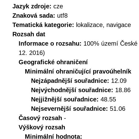
Jazyk zdroje:
cze
Znaková sada:
utf8
Tematická kategorie:
lokalizace, navigace
Rozsah dat
Informace o rozsahu:
100% území České Re
12. 2016)
Geografické ohraničení
Minimální ohraničující pravoúhelník
Nejzápadnější souřadnice:
12.09
Nejvýchodnější souřadnice:
18.86
Nejjižnější souřadnice:
48.55
Nejsevernější souřadnice:
51.06
Časový rozsah
-
Výškový rozsah
Minimální hodnota: