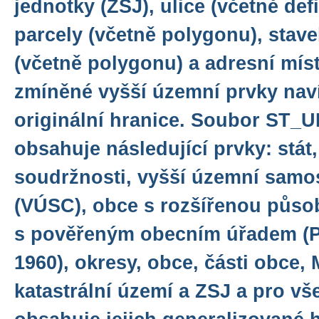
jednotky (ZSJ), ulice (včetně defi
parcely (včetně polygonu), stave
(včetně polygonu) a adresní míst
zmíněné vyšší územní prvky naví
originální hranice. Soubor ST_U
obsahuje následující prvky: stát
soudržnosti, vyšší územní samo
(VÚSC), obce s rozšířenou půso
s pověřeným obecním úřadem (PO
1960), okresy, obce, části obce
katastrální území a ZSJ a pro v