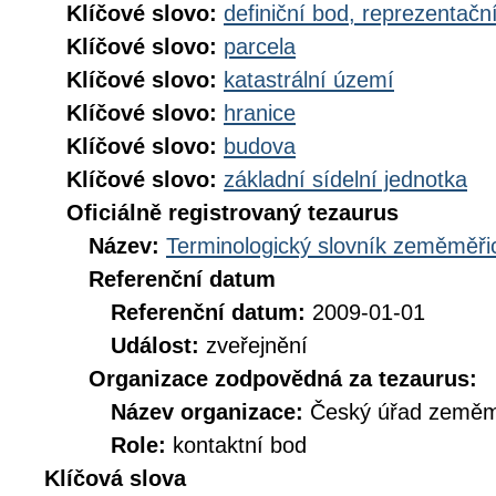
Klíčové slovo:
definiční bod, reprezentačn
Klíčové slovo:
parcela
Klíčové slovo:
katastrální území
Klíčové slovo:
hranice
Klíčové slovo:
budova
Klíčové slovo:
základní sídelní jednotka
Oficiálně registrovaný tezaurus
Název:
Terminologický slovník zeměměřic
Referenční datum
Referenční datum:
2009-01-01
Událost:
zveřejnění
Organizace zodpovědná za tezaurus:
Název organizace:
Český úřad zeměmě
Role:
kontaktní bod
Klíčová slova