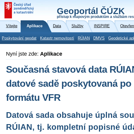
Geoportál ČÚZK
přístup k mapovým produktům a službám res
Vítejte
Aplikace
Data
Služby
INSPIRE
Otevřen
Poskytování geodat
Katastr nemovitostí
RÚIAN
DMVS
Geodetické ap
Nyní jste zde:
Aplikace
Současná stavová data RÚIA
datové sadě poskytovaná po 
formátu VFR
Datová sada obsahuje úplná sou
RÚIAN, tj. kompletní popisné úd