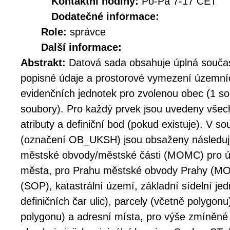
Kontaktní hodiny:
Po-Pá 7-17 CET
Dodatečné informace:
Role:
správce
Další informace:
Abstrakt:
Datová sada obsahuje úplná součas
popisné údaje a prostorové vymezení územn
evidenčních jednotek pro zvolenou obec (1 sou
soubory). Pro každý prvek jsou uvedeny vše
atributy a definiční bod (pokud existuje). V s
(označení OB_UKSH) jsou obsaženy následujíc
městské obvody/městské části (MOMC) pro ú
města, pro Prahu městské obvody Prahy (MO
(SOP), katastrální území, základní sídelní jed
definičních čar ulic), parcely (včetně polygonu
polygonu) a adresní místa, pro výše zmíněné