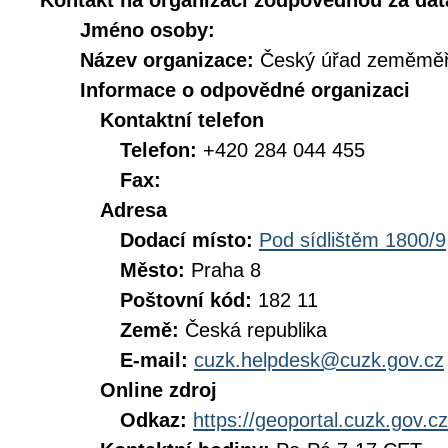
Kontakt na organizaci zodpovědnou za dat
Jméno osoby:
Název organizace:
Český úřad zeměměři
Informace o odpovědné organizaci
Kontaktní telefon
Telefon:
+420 284 044 455
Fax:
Adresa
Dodací místo:
Pod sídlištěm 1800/9
Město:
Praha 8
Poštovní kód:
182 11
Země:
Česká republika
E-mail:
cuzk.helpdesk@cuzk.gov.cz
Online zdroj
Odkaz:
https://geoportal.cuzk.gov.cz