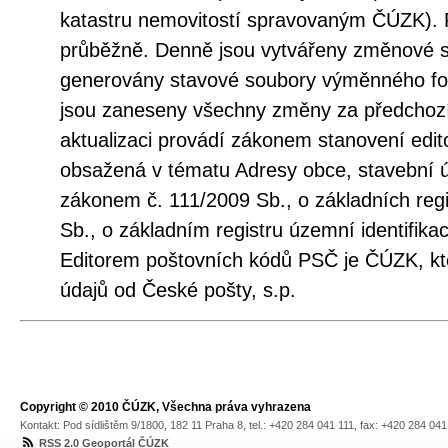
katastru nemovitostí spravovaným ČÚZK). 
průběžně. Denně jsou vytvářeny změnové s
generovány stavové soubory výměnného fo
jsou zaneseny všechny změny za předchozí
aktualizaci provádí zákonem stanovení edito
obsažená v tématu Adresy obce, stavební 
zákonem č. 111/2009 Sb., o základních regi
Sb., o základním registru územní identifika
Editorem poštovních kódů PSČ je ČÚZK, kt
údajů od České pošty, s.p.
Copyright © 2010 ČÚZK, Všechna práva vyhrazena
Kontakt: Pod sídlištěm 9/1800, 182 11 Praha 8, tel.: +420 284 041 111, fax: +420 284 04
RSS 2.0 Geoportál ČÚZK