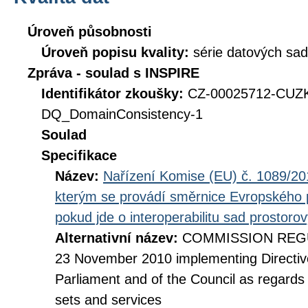
Úroveň působnosti
Úroveň popisu kvality:
série datových sad
Zpráva - soulad s INSPIRE
Identifikátor zkoušky:
CZ-00025712-CUZ
DQ_DomainConsistency-1
Soulad
Specifikace
Název:
Nařízení Komise (EU) č. 1089/201
kterým se provádí směrnice Evropského 
pokud jde o interoperabilitu sad prostoro
Alternativní název:
COMMISSION REGUL
23 November 2010 implementing Directiv
Parliament and of the Council as regards i
sets and services