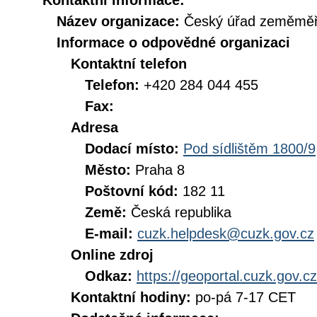
Kontaktní informace:
Název organizace:
Český úřad zeměměři
Informace o odpovědné organizaci
Kontaktní telefon
Telefon:
+420 284 044 455
Fax:
Adresa
Dodací místo:
Pod sídlištěm 1800/9
Město:
Praha 8
Poštovní kód:
182 11
Země:
Česká republika
E-mail:
cuzk.helpdesk@cuzk.gov.cz
Online zdroj
Odkaz:
https://geoportal.cuzk.gov.cz
Kontaktní hodiny:
po-pá 7-17 CET