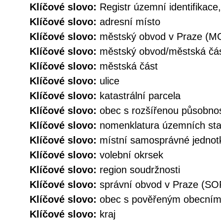
Klíčové slovo:
Registr územní identifikace
Klíčové slovo:
adresní místo
Klíčové slovo:
městský obvod v Praze (M
Klíčové slovo:
městský obvod/městská č
Klíčové slovo:
městská část
Klíčové slovo:
ulice
Klíčové slovo:
katastrální parcela
Klíčové slovo:
obec s rozšířenou působno
Klíčové slovo:
nomenklatura územních stat
Klíčové slovo:
místní samosprávné jednot
Klíčové slovo:
volební okrsek
Klíčové slovo:
region soudržnosti
Klíčové slovo:
správní obvod v Praze (SO
Klíčové slovo:
obec s pověřeným obecní
Klíčové slovo:
kraj