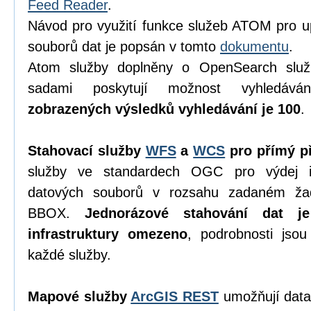
Feed Reader
.
Návod pro využití funkce služeb ATOM pro u
souborů dat je popsán v tomto
dokumentu
.
Atom služby doplněny o OpenSearch služ
sadami poskytují možnost vyhledáv
zobrazených výsledků vyhledávání je 100
.
Stahovací služby
WFS
a
WCS
pro přímý př
služby ve standardech OGC pro výdej in
datových souborů v rozsahu zadaném ža
BBOX.
Jednorázové stahování dat j
infrastruktury omezeno
, podrobnosti jso
každé služby.
Mapové služby
ArcGIS REST
umožňují data