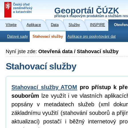
Geoportál ČÚZK
přístup k mapovým produktům a službám res
Vítejte
Aplikace
Data
Služby
INSPIRE
Otevřen
Datové sady
Stahovací služby
Aplikace pro poskytování dat
Nyní jste zde:
Otevřená data / Stahovací služby
Stahovací služby
Stahovací služby ATOM
pro přístup k př
souborům
lze využít i ve vlastních aplikací
popsány v metadatech služeb (xml dokum
základnímu využití (stahování souborů a přijí
aktualizaci) postačí i běžný internetový p