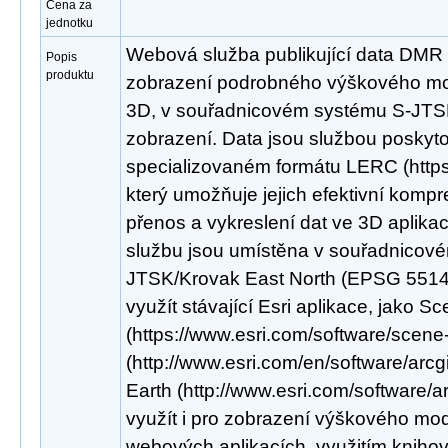
Cena za
jednotku
Webová služba publikující data DMR
Popis
produktu
zobrazení podrobného výškového mod
3D, v souřadnicovém systému S-JTS
zobrazení. Data jsou službou poskyt
specializovaném formátu LERC (https:/
který umožňuje jejich efektivní kompr
přenos a vykreslení dat ve 3D aplikac
službu jsou umístěna v souřadnicov
JTSK/Krovak East North (EPSG 5514).
využít stávající Esri aplikace, jako S
(https://www.esri.com/software/scene
(http://www.esri.com/en/software/arcg
Earth (http://www.esri.com/software/a
využít i pro zobrazení výškového mod
webových aplikacích, využitím knihov