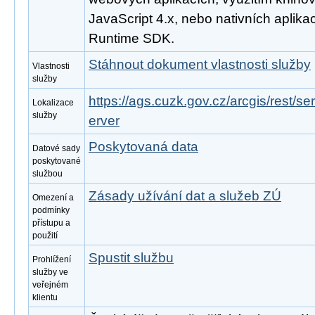
JavaScript 4.x, nebo nativních aplika
Runtime SDK.
Stáhnout dokument vlastnosti služby
Vlastnosti
služby
https://ags.cuzk.gov.cz/arcgis/rest/
Lokalizace
služby
erver
Poskytovaná data
Datové sady
poskytované
službou
Zásady užívání dat a služeb ZÚ
Omezení a
podmínky
přístupu a
použití
Spustit službu
Prohlížení
služby ve
veřejném
klientu