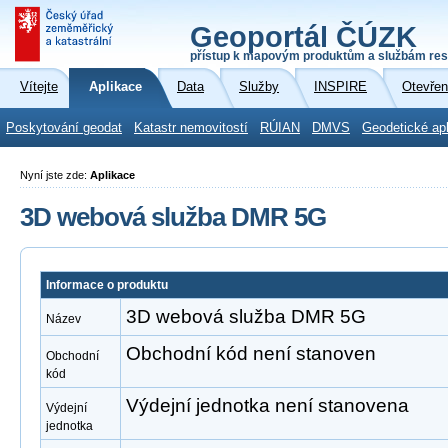
Geoportál ČÚZK
přístup k mapovým produktům a službám res
Vítejte
Aplikace
Data
Služby
INSPIRE
Otevřen
Poskytování geodat
Katastr nemovitostí
RÚIAN
DMVS
Geodetické ap
Nyní jste zde:
Aplikace
3D webová služba DMR 5G
Informace o produktu
3D webová služba DMR 5G
Název
Obchodní kód není stanoven
Obchodní
kód
Výdejní jednotka není stanovena
Výdejní
jednotka