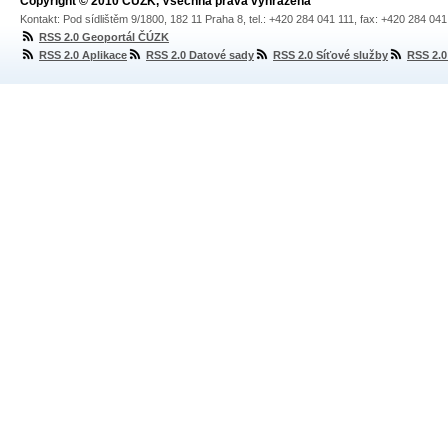
Copyright © 2010 ČÚZK, Všechna práva vyhrazena
Kontakt: Pod sídlištěm 9/1800, 182 11 Praha 8, tel.: +420 284 041 111, fax: +420 284 04
RSS 2.0 Geoportál ČÚZK
RSS 2.0 Aplikace
RSS 2.0 Datové sady
RSS 2.0 Síťové služby
RSS 2.0