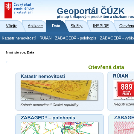
Geoportál ČÚZK
přístup k mapovým produktům a službám res
Vítejte
Aplikace
Data
Služby
INSPIRE
Otevřen
®
®
Katastr nemovitostí
RÚIAN
ZABAGED
- polohopis
ZABAGED
- výšk
Nyní jste zde:
Data
Otevřená data