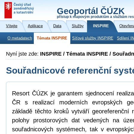
Geoportál ČÚZK
přístup k mapovým produktům a službám res
Vítejte
Aplikace
Data
Služby
INSPIRE
Otevřen
O metadatech
Témata INSPIRE
Síťové služby INSPIRE
Sdílení I
Nyní jste zde:
INSPIRE / Témata INSPIRE / Souřadn
Souřadnicové referenční sys
Resort ČÚZK je garantem sjednocení realiza
ČR s realizací moderních evropských ge
základě těchto kroků vytváří georeferenční
polohy prostorových dat vedených na úz
souřadnicových systémech, tak v evropskýc