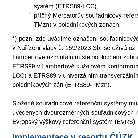
systém (ETRS89-LCC),
příčný Mercatorův souřadnicový refe
TMzn) v poledníkových zónách.
*) pozn. zde uvádíme označení souřadnicový
v Nařízení vlády č. 159/2023 Sb. se užívá o
Lambertově azimutálním stejnoplochém zobr
ETRS89 v Lambertově kuželovém konformní
LCC) a ETRS89 v univerzálním transverzální
poledníkových zón (ETRS89-TMzn).
Složené souřadnicové referenční systémy mus
uvedených dvourozměrných souřadnicových r
Evropský výškový referenční systém (EVRS).
Implementace v resortu ČÚZK