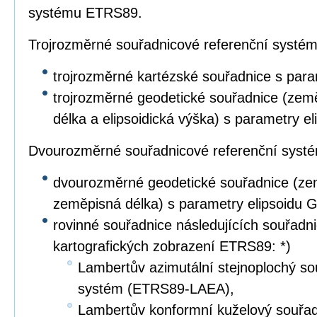
systému ETRS89.
Trojrozměrné souřadnicové referenční systé
trojrozměrné kartézské souřadnice s par
trojrozměrné geodetické souřadnice (zem
délka a elipsoidická výška) s parametry e
Dvourozměrné souřadnicové referenční syst
dvourozměrné geodetické souřadnice (ze
zeměpisná délka) s parametry elipsoidu 
rovinné souřadnice následujících souřad
kartografických zobrazení ETRS89: *)
Lambertův azimutální stejnoplochý so
systém (ETRS89-LAEA),
Lambertův konformní kuželový souřad