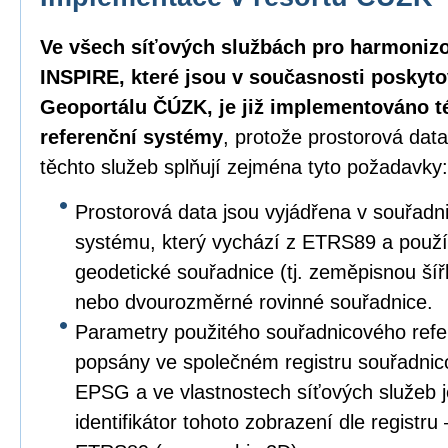
Ve všech síťových službách pro harmoniz
INSPIRE, které jsou v současnosti poskyt
Geoportálu ČÚZK, je již implementováno 
referenční systémy
, protože prostorová dat
těchto služeb splňují zejména tyto požadavky:
Prostorová data jsou vyjádřena v souřad
systému, který vychází z ETRS89 a použ
geodetické souřadnice (tj. zeměpisnou ší
nebo dvourozměrné rovinné souřadnice.
Parametry použitého souřadnicového refe
popsány ve společném registru souřadnic
EPSG a ve vlastnostech síťových služeb 
identifikátor tohoto zobrazení dle registr