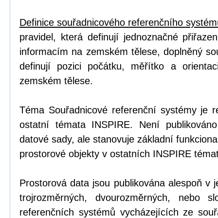
Definice souřadnicového referenčního systém
pravidel, která definují jednoznačné přiřaze
informacím na zemském tělese, doplněný so
definují pozici počátku, měřítko a orienta
zemském tělese.
Téma Souřadnicové referenční systémy je 
ostatní témata INSPIRE. Není publikován
datové sady, ale stanovuje základní funkciona
prostorové objekty v ostatních INSPIRE téma
Prostorová data jsou publikována alespoň v
trojrozměrných, dvourozměrných, nebo sl
referenčních systémů vycházejících ze souř