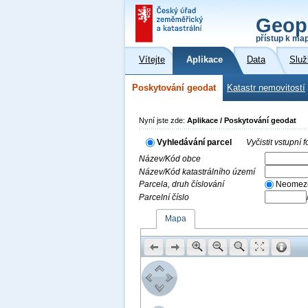
Geop
přístup k ma
Vítejte
Aplikace
Data
Služ
Poskytování geodat
Katastr nemovitostí
Nyní jste zde:
Aplikace / Poskytování geodat
Vyhledávání parcel
Vyčistit vstupní
Název/Kód obce
Název/Kód katastrálního území
Parcela, druh číslování
Neomez
Parcelní číslo
Mapa