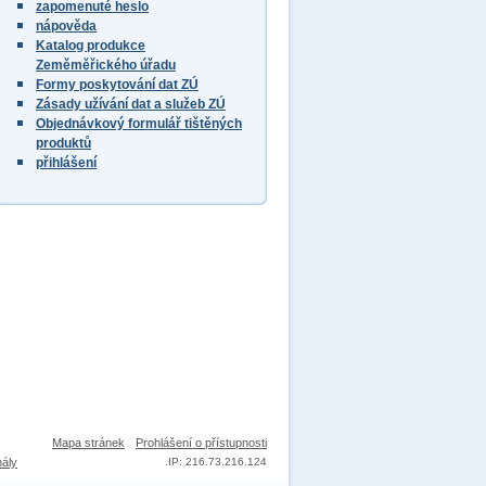
zapomenuté heslo
nápověda
Katalog produkce
Zeměměřického úřadu
Formy poskytování dat ZÚ
Zásady užívání dat a služeb ZÚ
Objednávkový formulář tištěných
produktů
přihlášení
Mapa stránek
Prohlášení o přístupnosti
nály
.
IP: 216.73.216.124