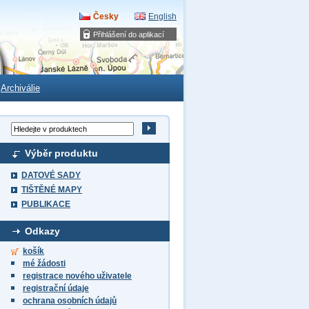
Česky
English
Přihlášení do aplikací
Archiválie
Výběr produktu
DATOVÉ SADY
TIŠTĚNÉ MAPY
PUBLIKACE
Odkazy
košík
mé žádosti
registrace nového uživatele
registrační údaje
ochrana osobních údajů