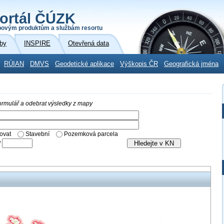
ortál ČÚZK
povým produktům a službám resortu
by
INSPIRE
Otevřená data
RÚIAN
DMVS
Geodetické aplikace
Výškopis ČR
Geografická jména
 formulář a odebrat výsledky z mapy
ovat
Stavební
Pozemková parcela
/