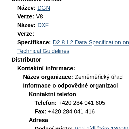
Název:
DGN
Verze:
V8
Název:
DXF
Verze:
Specifikace:
D2.8.I.2 Data Specification 
Technical Guidelines
Distributor
Kontaktní informace:
Název organizace:
Zeměměřický úřad
Informace o odpovědné organizaci
Kontaktní telefon
Telefon:
+420 284 041 605
Fax:
+420 284 041 416
Adresa
Dodací místo:
Pod sídlištěm 1800/9