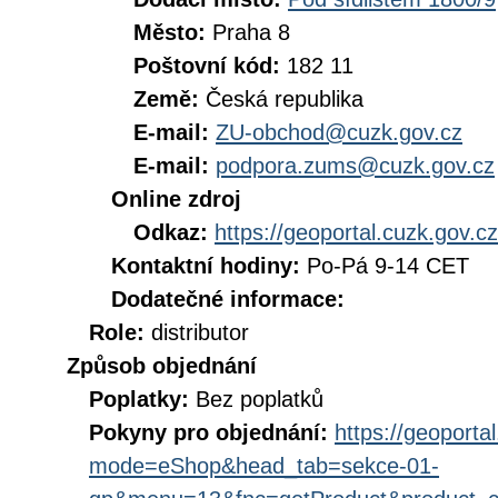
Město:
Praha 8
Poštovní kód:
182 11
Země:
Česká republika
E-mail:
ZU-obchod@cuzk.gov.cz
E-mail:
podpora.zums@cuzk.gov.cz
Online zdroj
Odkaz:
https://geoportal.cuzk.gov.cz
Kontaktní hodiny:
Po-Pá 9-14 CET
Dodatečné informace:
Role:
distributor
Způsob objednání
Poplatky:
Bez poplatků
Pokyny pro objednání:
https://geoporta
mode=eShop&head_tab=sekce-01-