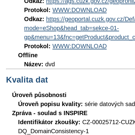
Odkaz:
https://ags.cuzk.gov.cz/geoproh
Protokol:
WWW:DOWNLOAD
Odkaz:
https://geoportal.cuzk.gov.cz/Def
mode=eShop&head_tab=sekce-01-
gp&menu=13&fnc=getProduct&product_
Protokol:
WWW:DOWNLOAD
Offline
Název:
dvd
Kvalita dat
Úroveň působnosti
Úroveň popisu kvality:
série datových sad
Zpráva - soulad s INSPIRE
Identifikátor zkoušky:
CZ-00025712-CU
DQ_DomainConsistency-1