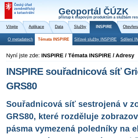
Geoportál ČÚZK
přístup k mapovým produktům a službám res
Vítejte
Aplikace
Data
Služby
INSPIRE
Otevřen
O metadatech
Témata INSPIRE
Síťové služby INSPIRE
Sdílení I
Nyní jste zde:
INSPIRE / Témata INSPIRE / Adresy
INSPIRE souřadnicová síť Gr
GRS80
Souřadnicová síť sestrojená v 
GRS80, které rozděluje zobrazo
pásma vymezená poledníky na e