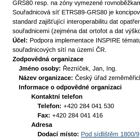
GRS80 resp. na zóny vymezené rovnoběžkami
Souřadnicová síť ETRS89-GRS80 je koncipov
standard zajišťující interoperabilitu dat opat
souřadnicemi (zejména dat ortofot a dat výško
Účel:
Podpora implementace INSPIRE témat
souřadnicových sítí na území ČR.
Zodpovědná organizace
Jméno osoby:
Řezníček, Jan, Ing.
Název organizace:
Český úřad zeměměřick
Informace o odpovědné organizaci
Kontaktní telefon
Telefon:
+420 284 041 530
Fax:
+420 284 041 416
Adresa
Dodací místo:
Pod sídlištěm 1800/9