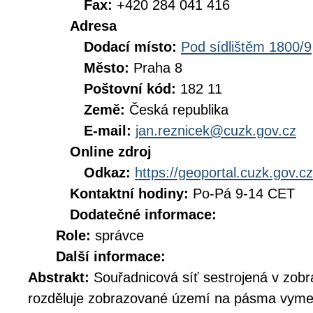
Fax:
+420 284 041 416
Adresa
Dodací místo:
Pod sídlištěm 1800/9
Město:
Praha 8
Poštovní kód:
182 11
Země:
Česká republika
E-mail:
jan.reznicek@cuzk.gov.cz
Online zdroj
Odkaz:
https://geoportal.cuzk.gov.cz
Kontaktní hodiny:
Po-Pá 9-14 CET
Dodatečné informace:
Role:
správce
Další informace:
Abstrakt:
Souřadnicová síť sestrojená v zo
rozděluje zobrazované území na pásma vymez