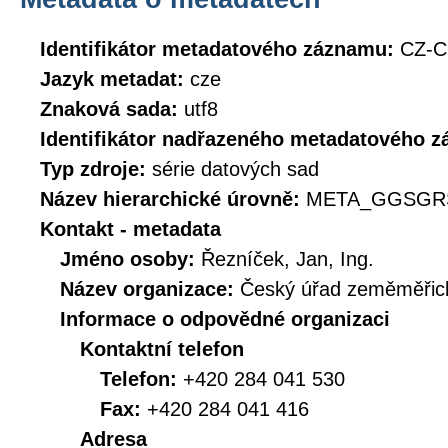
Identifikátor metadatového záznamu:
CZ-
Jazyk metadat:
cze
Znaková sada:
utf8
Identifikátor nadřazeného metadatového 
Typ zdroje:
série datových sad
Název hierarchické úrovně:
META_GGSGRS
Kontakt - metadata
Jméno osoby:
Řezníček, Jan, Ing.
Název organizace:
Český úřad zeměměřick
Informace o odpovědné organizaci
Kontaktní telefon
Telefon:
+420 284 041 530
Fax:
+420 284 041 416
Adresa