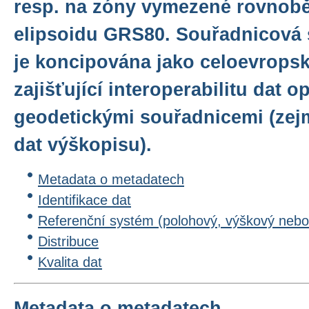
resp. na zóny vymezené rovnob
elipsoidu GRS80. Souřadnicová
je koncipována jako celoevrops
zajišťující interoperabilitu dat 
geodetickými souřadnicemi (zejm
dat výškopisu).
Metadata o metadatech
Identifikace dat
Referenční systém (polohový, výškový nebo
Distribuce
Kvalita dat
Metadata o metadatech