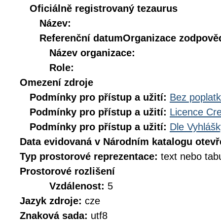
Oficiálně registrovaný tezaurus
Název:
Referenční datum
Organizace zodpověd
Název organizace:
Role:
Omezení zdroje
Podmínky pro přístup a užití:
Bez poplat
Podmínky pro přístup a užití:
Licence Cr
Podmínky pro přístup a užití:
Dle Vyhlášk
Data evidovaná v Národním katalogu otev
Typ prostorové reprezentace:
text nebo tab
Prostorové rozlišení
Vzdálenost:
5
Jazyk zdroje:
cze
Znaková sada:
utf8