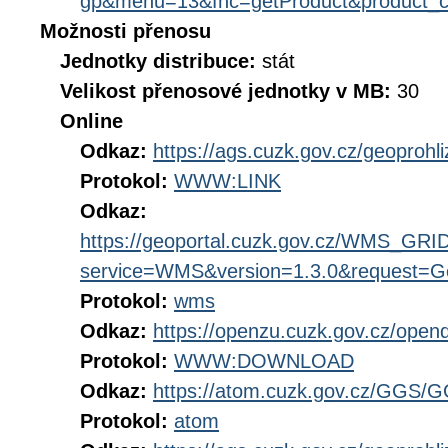
gp&menu=13&fnc=getProduct&product_
Možnosti přenosu
Jednotky distribuce:
stát
Velikost přenosové jednotky v MB:
30
Online
Odkaz:
https://ags.cuzk.gov.cz/geoproh
Protokol:
WWW:LINK
Odkaz:
https://geoportal.cuzk.gov.cz/WMS_G
service=WMS&version=1.3.0&request=Get
Protokol:
wms
Odkaz:
https://openzu.cuzk.gov.cz/op
Protokol:
WWW:DOWNLOAD
Odkaz:
https://atom.cuzk.gov.cz/GGS/
Protokol:
atom