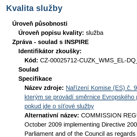
Kvalita služby
Úroveň působnosti
Úroveň popisu kvality:
služba
Zpráva - soulad s INSPIRE
Identifikátor zkoušky:
Kód:
CZ-00025712-CUZK_WMS_EL-DQ_D
Soulad
Specifikace
Název zdroje:
Nařízení Komise (ES) č. 9
kterým se provádí směrnice Evropského 
pokud jde o síťové služby
Alternativní název:
COMMISSION REGUL
October 2009 implementing Directive 20
Parliament and of the Council as regards