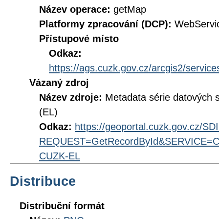
Název operace:
getMap
Platformy zpracování (DCP):
WebServi
Přístupové místo
Odkaz:
https://ags.cuzk.gov.cz/arcgis2/ser
Vázaný zdroj
Název zdroje:
Metadata série datových
(EL)
Odkaz:
https://geoportal.cuzk.gov.cz/S
REQUEST=GetRecordById&SERVICE=CS
CUZK-EL
Distribuce
Distribuční formát