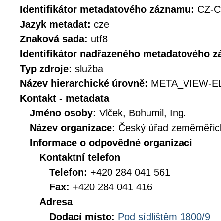
Identifikátor metadatového záznamu:
CZ-C
Jazyk metadat:
cze
Znaková sada:
utf8
Identifikátor nadřazeného metadatového 
Typ zdroje:
služba
Název hierarchické úrovně:
META_VIEW-E
Kontakt - metadata
Jméno osoby:
Vlček, Bohumil, Ing.
Název organizace:
Český úřad zeměměřick
Informace o odpovědné organizaci
Kontaktní telefon
Telefon:
+420 284 041 561
Fax:
+420 284 041 416
Adresa
Dodací místo:
Pod sídlištěm 1800/9