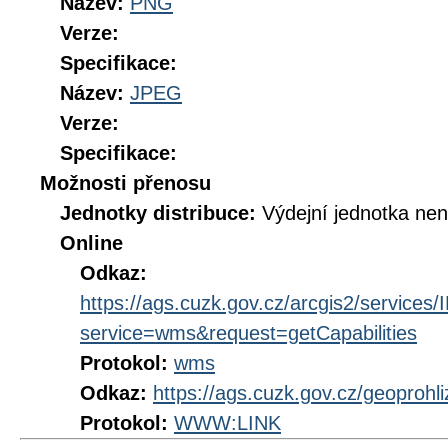
Název:
PNG
Verze:
Specifikace:
Název:
JPEG
Verze:
Specifikace:
Možnosti přenosu
Jednotky distribuce:
Výdejní jednotka ne
Online
Odkaz:
https://ags.cuzk.gov.cz/arcgis2/servi
service=wms&request=getCapabilities
Protokol:
wms
Odkaz:
https://ags.cuzk.gov.cz/geoproh
Protokol:
WWW:LINK