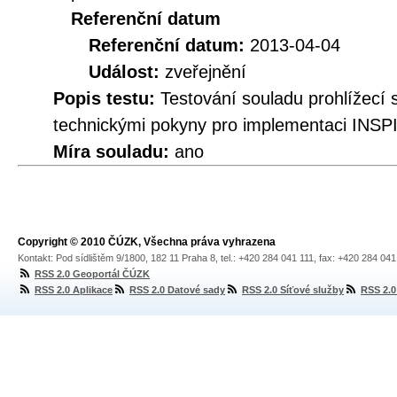
Referenční datum
Referenční datum:
2013-04-04
Událost:
zveřejnění
Popis testu:
Testování souladu prohlížec
technickými pokyny pro implementaci INSPI
Míra souladu:
ano
Copyright © 2010 ČÚZK, Všechna práva vyhrazena
Kontakt: Pod sídlištěm 9/1800, 182 11 Praha 8, tel.: +420 284 041 111, fax: +420 284 04
RSS 2.0 Geoportál ČÚZK
RSS 2.0 Aplikace
RSS 2.0 Datové sady
RSS 2.0 Síťové služby
RSS 2.0