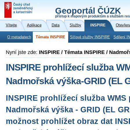
Geoportál ČÚZK
přístup k mapovým produktům a službám res
Vítejte
Aplikace
Data
Služby
INSPIRE
Otevřen
O metadatech
Témata INSPIRE
Síťové služby INSPIRE
Sdílení I
Nyní jste zde:
INSPIRE / Témata INSPIRE / Nadmoř
INSPIRE prohlížecí služba W
Nadmořská výška-GRID (EL 
INSPIRE prohlížecí služba WMS 
Nadmořská výška - GRID (EL GR
možnost prohlížet obraz dat IN