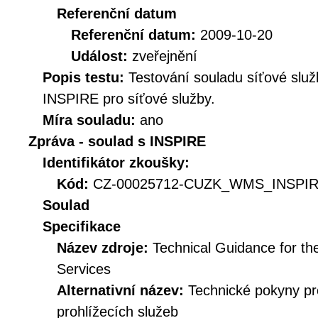
Referenční datum
Referenční datum:
2009-10-20
Událost:
zveřejnění
Popis testu:
Testování souladu síťové služ
INSPIRE pro síťové služby.
Míra souladu:
ano
Zpráva - soulad s INSPIRE
Identifikátor zkoušky:
Kód:
CZ-00025712-CUZK_WMS_INSPIRE
Soulad
Specifikace
Název zdroje:
Technical Guidance for t
Services
Alternativní název:
Technické pokyny p
prohlížecích služeb