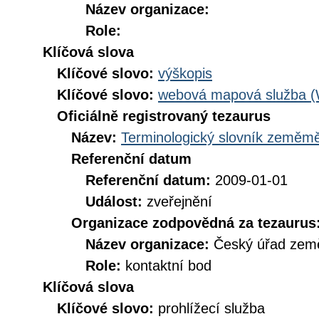
Název organizace:
Role:
Klíčová slova
Klíčové slovo:
výškopis
Klíčové slovo:
webová mapová služba 
Oficiálně registrovaný tezaurus
Název:
Terminologický slovník zeměměř
Referenční datum
Referenční datum:
2009-01-01
Událost:
zveřejnění
Organizace zodpovědná za tezaurus
Název organizace:
Český úřad země
Role:
kontaktní bod
Klíčová slova
Klíčové slovo:
prohlížecí služba