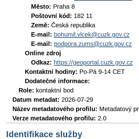
Město:
Praha 8
Poštovní kód:
182 11
Země:
Česká republika
E-mail:
bohumil.vlcek@cuzk.gov.cz
E-mail:
podpora.zums@cuzk.gov.cz
Online zdroj
Odkaz:
https://geoportal.cuzk.gov.cz
Kontaktní hodiny:
Po-Pá 9-14 CET
Dodatečné informace:
Role:
kontaktní bod
Datum metadat:
2026-07-29
Název metadatového profilu:
Metadatový pr
Verze metadatového profilu:
2.0
Identifikace služby