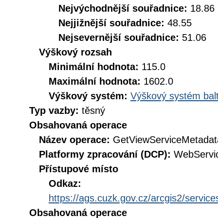
Nejvýchodnější souřadnice:
18.86
Nejjižnější souřadnice:
48.55
Nejsevernější souřadnice:
51.06
Výškový rozsah
Minimální hodnota:
115.0
Maximální hodnota:
1602.0
Výškový systém:
Výškový systém balt
Typ vazby:
těsný
Obsahovaná operace
Název operace:
GetViewServiceMetadat
Platformy zpracování (DCP):
WebServi
Přístupové místo
Odkaz:
https://ags.cuzk.gov.cz/arcgis2/ser
Obsahovaná operace