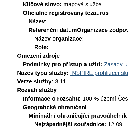
Klíčové slovo:
mapová služba
Oficiálně registrovaný tezaurus
Název:
Referenční datum
Organizace zodpov
Název organizace:
Role:
Omezení zdroje
Podmínky pro přístup a užití:
Zásady u
Název typu služby:
INSPIRE prohlížecí sl
Verze služby:
3.11
Rozsah služby
Informace o rozsahu:
100 % území České
Geografické ohraničení
Minimální ohraničující pravoúhelník
Nejzápadnější souřadnice:
12.09