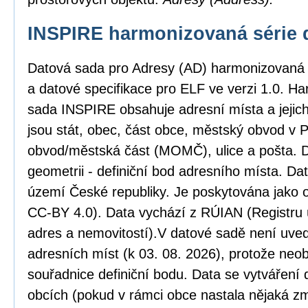
INSPIRE harmonizovaná série 
Datová sada pro Adresy (AD) harmonizovaná
a datové specifikace pro ELF ve verzi 1.0. H
sada INSPIRE obsahuje adresní místa a jejic
jsou stát, obec, část obce, městský obvod v
obvod/městská část (MOMČ), ulice a pošta. D
geometrii - definiční bod adresního místa. Da
území České republiky. Je poskytována jako o
CC-BY 4.0). Data vychází z RÚIAN (Registru ú
adres a nemovitostí).V datové sadě není uved
adresních míst (k 03. 08. 2026), protože neob
souřadnice definiční bodu. Data se vytváření 
obcích (pokud v rámci obce nastala nějaká zm