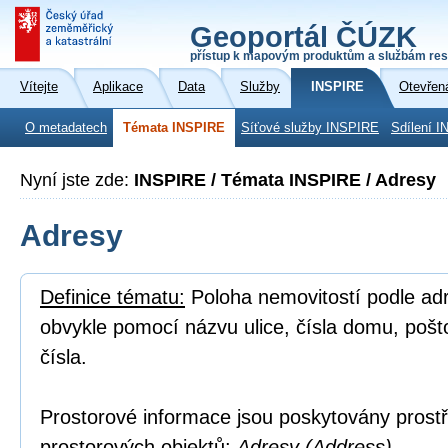
Geoportál ČÚZK
přístup k mapovým produktům a službám res
Vítejte
Aplikace
Data
Služby
INSPIRE
Otevřen
O metadatech
Témata INSPIRE
Síťové služby INSPIRE
Sdílení I
Nyní jste zde:
INSPIRE / Témata INSPIRE / Adresy
Adresy
Definice tématu:
Poloha nemovitostí podle adre
obvykle pomocí názvu ulice, čísla domu, poš
čísla.
Prostorové informace jsou poskytovány prostř
prostorových objektů:
Adresy (Address).