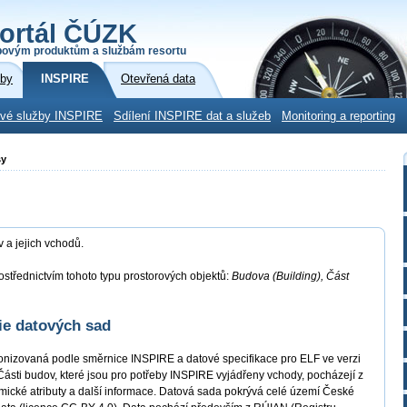
ortál ČÚZK
povým produktům a službám resortu
žby
INSPIRE
Otevřená data
ové služby INSPIRE
Sdílení INSPIRE dat a služeb
Monitoring a reporting
sy
a jejich vchodů.
střednictvím tohoto typu prostorových objektů:
Budova (Building), Část
ie datových sad
nizovaná podle směrnice INSPIRE a datové specifikace pro ELF ve verzi
Části budov, které jsou pro potřeby INSPIRE vyjádřeny vchody, pocházejí z
cké atributy a další informace. Datová sada pokrývá celé území České