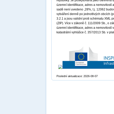
republiky. Je poskytována jako otevřená 
územní identifikace, adres a nemovitostí 
sadě není uvedeno ,28%, t.j. 12062 budov 
vytváření denně po jednotlivých obcích (
3.2.1 a jsou validní proti schématu XML 
(ZIP). Více v zákoně č. 111/2009 Sb., o zá
územní identifikace, adres a nemovitostí 
katastrální vyhlášce č. 357/2013 Sb. v pl
Poslední aktualizace: 2026-08-07