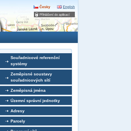
Česky
English
Přihlášení do aplikací
Souřadnicové referenční
systémy
Zeměpisné soustavy
souřadnicových sítí
Zeměpisná jména
Územní správní jednotky
Adresy
Parcely