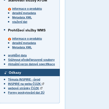
Stahovací služby ATOM
informace o produktu
detailní metadata
Metadata XML
stažení dat
Prohlížecí služby WMS
informace o produktu
detailní metadata
Metadata XML
prohlížet data
Stáhnout předpřipravené soubory
Aktuální verze datové specifikace
Odkazy
Témata INSPIRE - úvod
INSPIRE na webu ČÚZK
webové stránky ČÚZK
Formy poskytování dat ZÚ