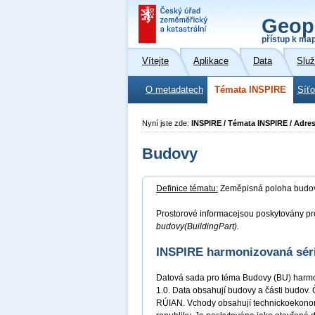
Geop
přístup k ma
Vítejte
Aplikace
Data
Slu
O metadatech
Témata INSPIRE
Síť
Nyní jste zde:
INSPIRE / Témata INSPIRE / Adre
Budovy
Definice tématu:
Zeměpisná poloha budov 
Prostorové informacejsou poskytovány pro
budovy(BuildingPart).
INSPIRE harmonizovaná sér
Datová sada pro téma Budovy (BU) harmo
1.0. Data obsahují budovy a části budov. 
RÚIAN. Vchody obsahují technickoekonomi