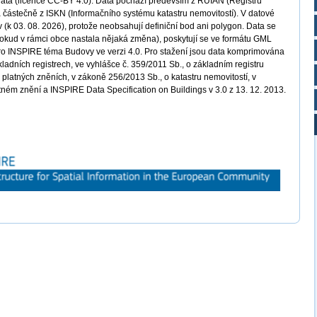
data (licence CC-BY 4.0). Data pochází především z RÚIAN (Registru
a částečně z ISKN (Informačního systému katastru nemovitostí). V datové
(k 03. 08. 2026), protože neobsahují definiční bod ani polygon. Data se
pokud v rámci obce nastala nějaká změna), poskytují se ve formátu GML
pro INSPIRE téma Budovy ve verzi 4.0. Pro stažení jsou data komprimována
kladních registrech, ve vyhlášce č. 359/2011 Sb., o základním registru
v platných zněních, v zákoně 256/2013 Sb., o katastru nemovitostí, v
atném znění a INSPIRE Data Specification on Buildings v 3.0 z 13. 12. 2013.