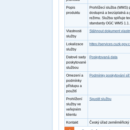
Popis
Prohlížecí služba (WMS) 
produktu
dostupná a bezúplatná a 
režimu. Služba splňuje te
standardy OGC WMS 1.1.1
Vlastnosti
Stáhnout dokument vlastn
služby
Lokalizace
https://services.cuzk.go
služby
Datové sady
Poskytovaná data
poskytované
službou
Omezení a
Podmínky poskytování sí
podmínky
přístupu a
použití
Prohlížení
Spustit službu
služby ve
veřejném
klientu
Kontakt
Český úřad zeměměřický a 