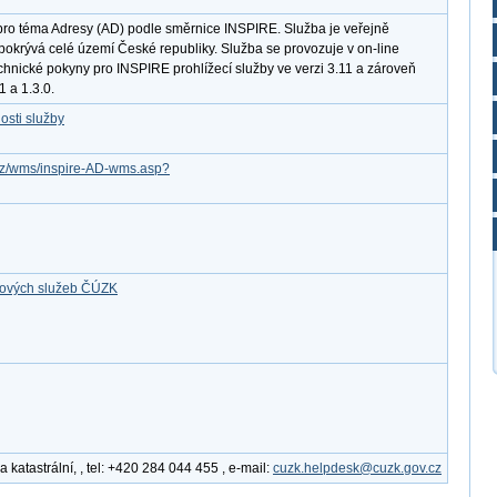
pro téma Adresy (AD) podle směrnice INSPIRE. Služba je veřejně
pokrývá celé území České republiky. Služba se provozuje v on-line
chnické pokyny pro INSPIRE prohlížecí služby ve verzi 3.11 a zároveň
 a 1.3.0.
osti služby
v.cz/wms/inspire-AD-wms.asp?
ťových služeb ČÚZK
katastrální, , tel: +420 284 044 455 , e-mail:
cuzk.helpdesk@cuzk.gov.cz