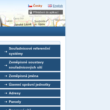
Česky
English
Přihlášení do aplikací
Souřadnicové referenční
systémy
Zeměpisné soustavy
souřadnicových sítí
Zeměpisná jména
Územní správní jednotky
Adresy
Parcely