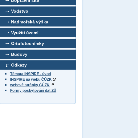
Dopravní sítě
Vodstvo
Nadmořská výška
Využití území
Ortofotosnímky
Budovy
Odkazy
Témata INSPIRE - úvod
INSPIRE na webu ČÚZK
webové stránky ČÚZK
Formy poskytování dat ZÚ