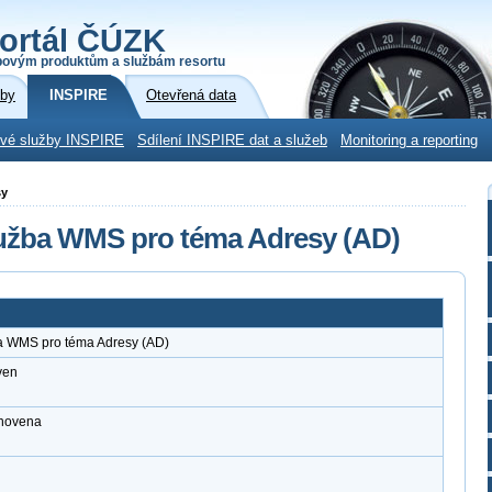
ortál ČÚZK
povým produktům a službám resortu
žby
INSPIRE
Otevřená data
ové služby INSPIRE
Sdílení INSPIRE dat a služeb
Monitoring a reporting
sy
lužba WMS pro téma Adresy (AD)
ba WMS pro téma Adresy (AD)
ven
anovena