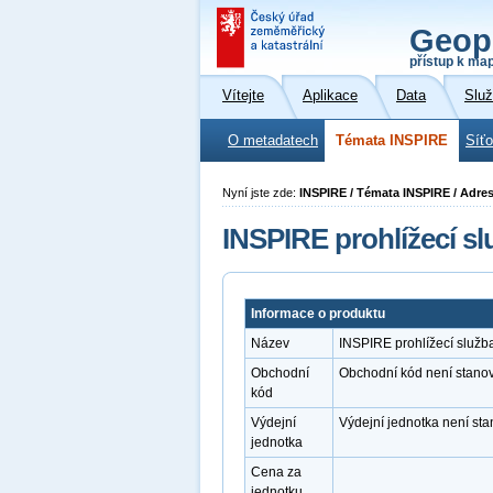
Geop
přístup k ma
Vítejte
Aplikace
Data
Slu
O metadatech
Témata INSPIRE
Síť
Nyní jste zde:
INSPIRE / Témata INSPIRE / Adre
INSPIRE prohlížecí s
Informace o produktu
Název
INSPIRE prohlížecí služ
Obchodní
Obchodní kód není stano
kód
Výdejní
Výdejní jednotka není st
jednotka
Cena za
jednotku