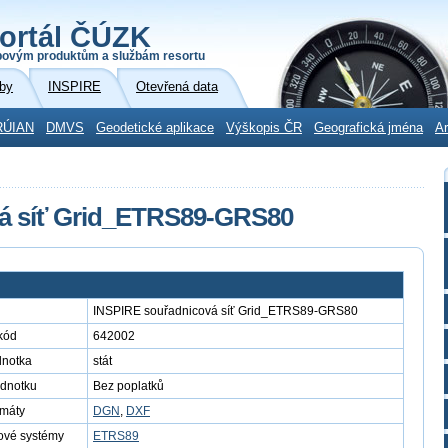
ortál ČÚZK
povým produktům a službám resortu
by
INSPIRE
Otevřená data
RÚIAN
DMVS
Geodetické aplikace
Výškopis ČR
Geografická jména
Ar
á síť Grid_ETRS89-GRS80
INSPIRE souřadnicová síť Grid_ETRS89-GRS80
kód
642002
dnotka
stát
ednotku
Bez poplatků
rmáty
DGN
,
DXF
ové systémy
ETRS89