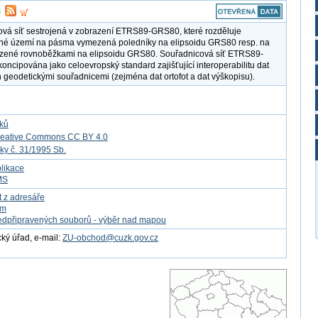
vá síť sestrojená v zobrazení ETRS89-GRS80, které rozděluje
né území na pásma vymezená poledníky na elipsoidu GRS80 resp. na
zené rovnoběžkami na elipsoidu GRS80. Souřadnicová síť ETRS89-
oncipována jako celoevropský standard zajišťující interoperabilitu dat
 geodetickými souřadnicemi (zejména dat ortofot a dat výškopisu).
tků
reative Commons CC BY 4.0
ky č. 31/1995 Sb.
likace
MS
t z adresáře
om
edpřipravených souborů - výběr nad mapou
ý úřad, e-mail:
ZU-obchod@cuzk.gov.cz