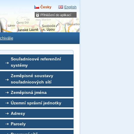
Česky
English
Přihlášení do aplikací
chiválie
Souřadnicové referenční
systémy
Zeměpisné soustavy
souřadnicových sítí
Zeměpisná jména
Územní správní jednotky
Adresy
Parcely