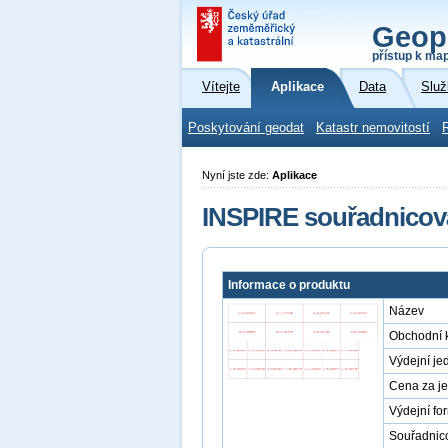
Geop
přístup k ma
Vítejte
Aplikace
Data
Služ
Poskytování geodat
Katastr nemovitostí
Nyní jste zde:
Aplikace
INSPIRE souřadnicov
Informace o produktu
Název
Obchodní 
Výdejní je
Cena za j
Výdejní fo
Souřadnic