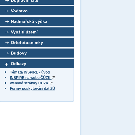
Dopravní sítě
Vodstvo
Nadmořská výška
Využití území
Ortofotosnímky
Budovy
Odkazy
Témata INSPIRE - úvod
INSPIRE na webu ČÚZK
webové stránky ČÚZK
Formy poskytování dat ZÚ