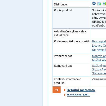
Distribuce
Popis produktu
Souřadnico
zobrazova
zóny vyme
GRS80 je k
opatřených
Aktualizační cyklus - stav
aktualizace
Podmínky přístupu a použití
Bez popla
Licence C
Dle Vyhláš
Prohlížení dat
Mapová ap
Služba W
Stahování dat
Stažení da
Služba At
Stažení př
Kontakt - informace o
Zeměměřick
produktu
Detailní metadata
Metadata XML