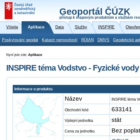
Geoportál ČÚZK
přístup k mapovým produktům a službám res
Vítejte
Aplikace
Data
Služby
INSPIRE
Otevřen
Poskytování geodat
Katastr nemovitostí
RÚIAN
DMVS
Geodetické ap
Nyní jste zde:
Aplikace
INSPIRE téma Vodstvo - Fyzické vody
Informace o produktu
Název
INSPIRE téma Vo
633141
Obchodní kód
stát
Výdejní jednotka
Bez popla
Cena za jednotku