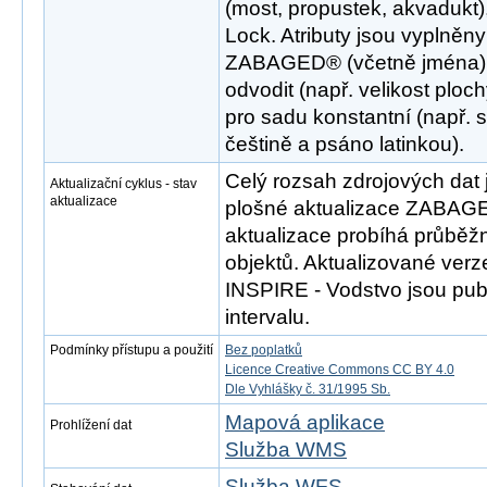
(most, propustek, akvadukt
Lock. Atributy jsou vyplněn
ZABAGED® (včetně jména), p
odvodit (např. velikost ploch
pro sadu konstantní (např. 
češtině a psáno latinkou).
Celý rozsah zdrojových dat 
Aktualizační cyklus - stav
aktualizace
plošné aktualizace ZABAGE
aktualizace probíhá průběž
objektů. Aktualizované ver
INSPIRE - Vodstvo jsou publ
intervalu.
Podmínky přístupu a použití
Bez poplatků
Licence Creative Commons CC BY 4.0
Dle Vyhlášky č. 31/1995 Sb.
Mapová aplikace
Prohlížení dat
Služba WMS
Služba WFS