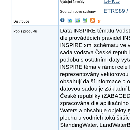
GPKG
Výdejní formáty
ETRS89 / 
Souřadnicové systémy
Distribuce
Data INSPIRE tématu Vodst
Popis produktu
dle prováděcích pravidel I
INSPIRE xml schématu ve ve
sada vodstva České republi
podobu s ostatními daty vyt
INSPIRE téma v rámci celé 
reprezentovány vektorovou s
obsahují další informace o 
datovou sadou je Základní 
České republiky (ZABAGED®
zpracována dle aplikačního
Waters a obsahuje objekty t
plochu u vodních toků širší
StandingWater, LandWaterBo