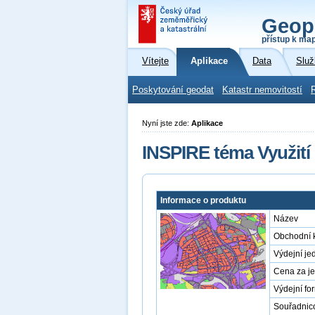
Geop
přístup k ma
Vítejte
Aplikace
Data
Služ
Poskytování geodat
Katastr nemovitostí
Nyní jste zde:
Aplikace
INSPIRE téma Využití
Informace o produktu
Název
Obchodní 
Výdejní je
Cena za j
Výdejní fo
Souřadnic