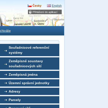
Česky
English
Přihlášení do aplikací
chiválie
Souřadnicové referenční
systémy
Zeměpisné soustavy
souřadnicových sítí
Zeměpisná jména
Územní správní jednotky
Adresy
Parcely