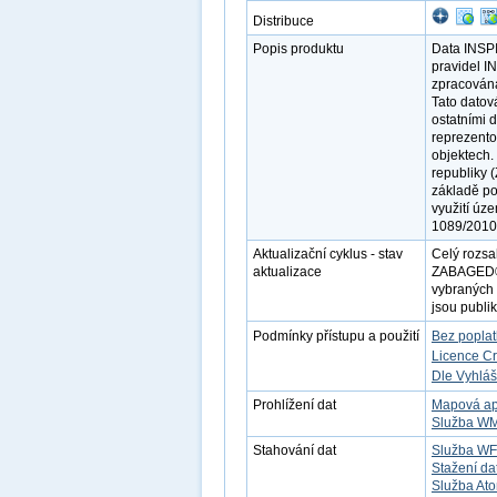
Distribuce
Popis produktu
Data INSPI
pravidel I
zpracována
Tato datov
ostatními 
reprezento
objektech.
republiky 
základě po
využití úz
1089/2010
Aktualizační cyklus - stav
Celý rozsa
aktualizace
ZABAGED®. 
vybraných 
jsou publi
Podmínky přístupu a použití
Bez popla
Licence C
Dle Vyhláš
Prohlížení dat
Mapová ap
Služba W
Stahování dat
Služba W
Stažení da
Služba At