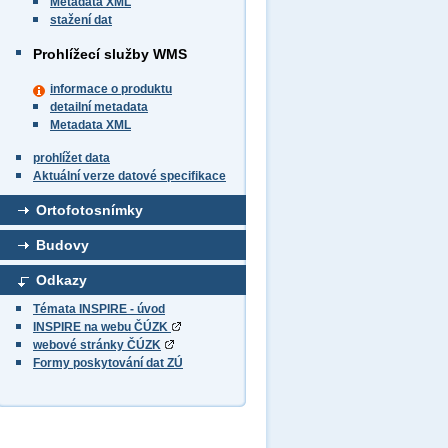
Metadata XML
stažení dat
Prohlížecí služby WMS
informace o produktu
detailní metadata
Metadata XML
prohlížet data
Aktuální verze datové specifikace
Ortofotosnímky
Budovy
Odkazy
Témata INSPIRE - úvod
INSPIRE na webu ČÚZK
webové stránky ČÚZK
Formy poskytování dat ZÚ