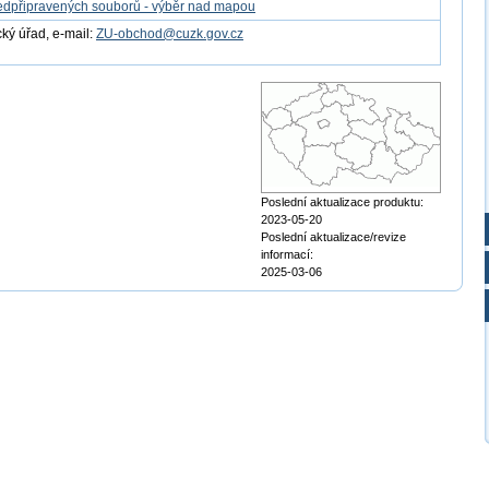
edpřipravených souborů - výběr nad mapou
ý úřad, e-mail:
ZU-obchod@cuzk.gov.cz
Poslední aktualizace produktu:
2023-05-20
Poslední aktualizace/revize
informací:
2025-03-06