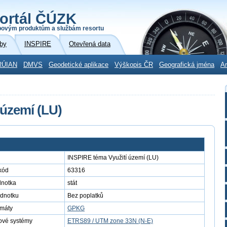
ortál ČÚZK
povým produktům a službám resortu
by
INSPIRE
Otevřená data
RÚIAN
DMVS
Geodetické aplikace
Výškopis ČR
Geografická jména
Ar
 území (LU)
INSPIRE téma Využití území (LU)
kód
63316
dnotka
stát
ednotku
Bez poplatků
rmáty
GPKG
ové systémy
ETRS89 / UTM zone 33N (N-E)