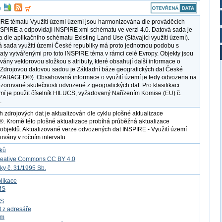
RE tématu Využití území území jsou harmonizována dle prováděcích
NSPIRE a odpovídají INSPIRE xml schématu ve verzi 4.0. Datová sada je
 dle aplikačního schématu Existing Land Use (Stávající využití území).
á sada využití území České republiky má proto jednotnou podobu s
daty vytvářenými pro toto INSPIRE téma v rámci celé Evropy. Objekty jsou
vány vektorovou složkou s atributy, které obsahují další informace o
 Zdrojovou datovou sadou je Základní báze geografických dat České
(ZABAGED®). Obsahovaná informace o využití území je tedy odvozena na
zorované skutečnosti odvozené z geografických dat. Pro klasifikaci
emí je použit číselník HILUCS, vyžadovaný Nařízením Komise (EU) č.
.
h zdrojových dat je aktualizován dle cyklu plošné aktualizace
Kromě této plošné aktualizace probíhá průběžná aktualizace
objektů. Aktualizované verze odvozených dat INSPIRE - Využití území
kovány v ročním intervalu.
tků
reative Commons CC BY 4.0
ky č. 31/1995 Sb.
likace
MS
FS
t z adresáře
om