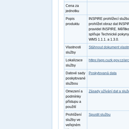
Cena za
jednotku
Popis
INSPIRE prohlížecí služ
produktu
prohlížet obraz dat INSP
pravidel INSPIRE. Měřítko
splňuje Technické pokyny
WMS 1.1.1. a 1.3.0.
Vlastnosti
Stáhnout dokument vlastn
služby
Lokalizace
https://ags.cuzk.gov.cz
služby
Datové sady
Poskytovaná data
poskytované
službou
Omezení a
Zásady užívání dat a slu
podmínky
přístupu a
použití
Prohlížení
Spustit službu
služby ve
veřejném