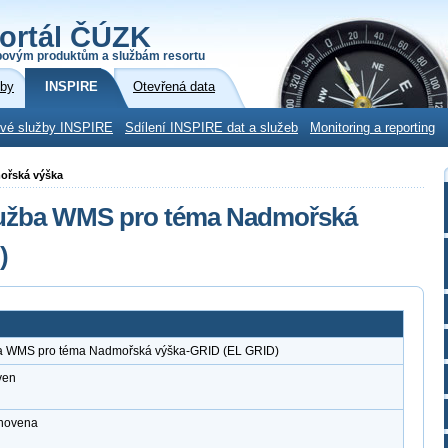
ortál ČÚZK
povým produktům a službám resortu
žby
INSPIRE
Otevřená data
ové služby INSPIRE
Sdílení INSPIRE dat a služeb
Monitoring a reporting
mořská výška
služba WMS pro téma Nadmořská
)
ba WMS pro téma Nadmořská výška-GRID (EL GRID)
ven
anovena