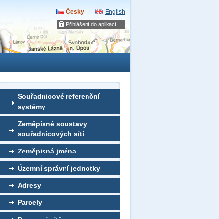
Česky
English
Přihlášení do aplikací
Souřadnicové referenční
systémy
Zeměpisné soustavy
souřadnicových sítí
Zeměpisná jména
Územní správní jednotky
Adresy
Parcely