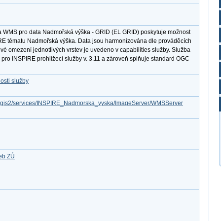
ba WMS pro data Nadmořská výška - GRID (EL GRID) poskytuje možnost
IRE tématu Nadmořská výška. Data jsou harmonizována dle prováděcích
vé omezení jednotlivých vrstev je uvedeno v capabilities služby. Služba
 pro INSPIRE prohlížecí služby v. 3.11 a zároveň splňuje standard OGC
osti služby
/arcgis2/services/INSPIRE_Nadmorska_vyska/ImageServer/WMSServer
žeb ZÚ