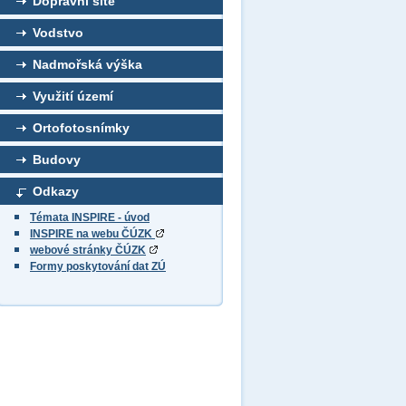
Dopravní sítě
Vodstvo
Nadmořská výška
Využití území
Ortofotosnímky
Budovy
Odkazy
Témata INSPIRE - úvod
INSPIRE na webu ČÚZK
webové stránky ČÚZK
Formy poskytování dat ZÚ