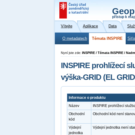
Geop
přístup k ma
Vítejte
Aplikace
Data
Slu
O metadatech
Témata INSPIRE
Síť
Nyní jste zde:
INSPIRE / Témata INSPIRE / Nad
INSPIRE prohlížecí 
výška-GRID (EL GRID
Informace o produktu
Název
INSPIRE prohlížecí služ
Obchodní
Obchodní kód není stano
kód
Výdejní
Výdejní jednotka není st
jednotka