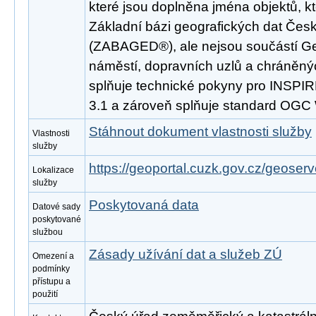
které jsou doplněna jména objektů, k
Základní bázi geografických dat Česk
(ZABAGED®), ale nejsou součástí Ge
náměstí, dopravních uzlů a chráněný
splňuje technické pokyny pro INSPIR
3.1 a zároveň splňuje standard OGC
Stáhnout dokument vlastnosti služby
Vlastnosti
služby
https://geoportal.cuzk.gov.cz/geoserv
Lokalizace
služby
Poskytovaná data
Datové sady
poskytované
službou
Zásady užívání dat a služeb ZÚ
Omezení a
podmínky
přístupu a
použití