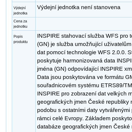
Výdejní jednotka není stanovena
Výdejní
jednotka
Cena za
jednotku
INSPIRE stahovací služba WFS pro 
Popis
produktu
(GN) je služba umožňující uživatelů
dat pomocí technologie WFS 2.0.0. S
poskytuje harmonizovaná data INSP
jména (GN) odpovídající INSPIRE xml
Data jsou poskytována ve formátu GM
souřadnicovém systému ETRS89/TM
INSPIRE pro zobrazení dat velkých m
geografických jmen České republiky 
podobu s ostatními daty vytvářenými
rámci celé Evropy. Základem poskyto
databáze geografických jmen České 