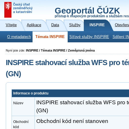
Geoportál ČÚZK
přístup k mapovým produktům a službám res
Vítejte
Aplikace
Data
Služby
INSPIRE
Otevřen
O metadatech
Témata INSPIRE
Síťové služby INSPIRE
Sdílení I
Nyní jste zde:
INSPIRE / Témata INSPIRE / Zeměpisná jména
INSPIRE stahovací služba WFS pro t
(GN)
Informace o produktu
INSPIRE stahovací služba WFS pro 
Název
(GN)
Obchodní kód není stanoven
Obchodní
kód