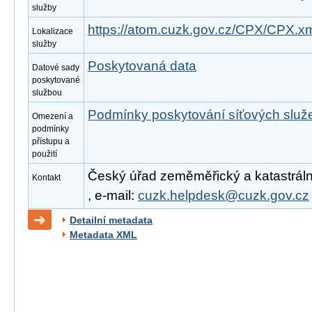
služby
https://atom.cuzk.gov.cz/CPX/CPX.x
Lokalizace
služby
Poskytovaná data
Datové sady
poskytované
službou
Podmínky poskytování síťových slu
Omezení a
podmínky
přístupu a
použití
Český úřad zeměměřický a katastrální
Kontakt
, e-mail:
cuzk.helpdesk@cuzk.gov.cz
Detailní metadata
Metadata XML