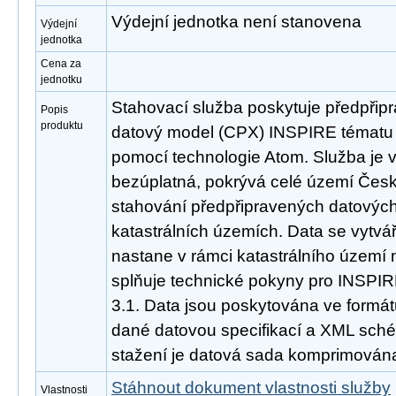
Výdejní jednotka není stanovena
Výdejní
jednotka
Cena za
jednotku
Stahovací služba poskytuje předpřipr
Popis
produktu
datový model (CPX) INSPIRE tématu K
pomocí technologie Atom. Služba je 
bezúplatná, pokrývá celé území Česk
stahování předpřipravených datových
katastrálních územích. Data se vytvá
nastane v rámci katastrálního území
splňuje technické pokyny pro INSPIR
3.1. Data jsou poskytována ve formát
dané datovou specifikací a XML schém
stažení je datová sada komprimována
Stáhnout dokument vlastnosti služby
Vlastnosti