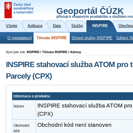
Geoportál ČÚZK
přístup k mapovým produktům a službám res
Vítejte
Aplikace
Data
Služby
INSPIRE
Otevřen
O metadatech
Témata INSPIRE
Síťové služby INSPIRE
Sdílení I
Nyní jste zde:
INSPIRE / Témata INSPIRE / Adresy
INSPIRE stahovací služba ATOM pro 
Parcely (CPX)
Informace o produktu
INSPIRE stahovací služba ATOM pro
Název
(CPX)
Obchodní kód není stanoven
Obchodní
kód