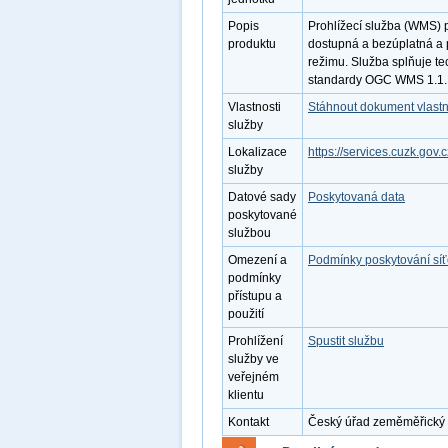
Popis
Prohlížecí služba (WMS) 
produktu
dostupná a bezúplatná a 
režimu. Služba splňuje te
standardy OGC WMS 1.1.1
Vlastnosti
Stáhnout dokument vlastn
služby
Lokalizace
https://services.cuzk.go
služby
Datové sady
Poskytovaná data
poskytované
službou
Omezení a
Podmínky poskytování sí
podmínky
přístupu a
použití
Prohlížení
Spustit službu
služby ve
veřejném
klientu
Kontakt
Český úřad zeměměřický a 