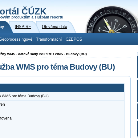
ortál ČÚZK
povým produktům a službám resortu
by
INSPIRE
Otevřená data
Geoprocessingové
Transformační
CZEPOS
 služby WMS - datové sady INSPIRE / WMS - Budovy (BU)
služba WMS pro téma Budovy (BU)
ba WMS pro téma Budovy (BU)
ven
anovena