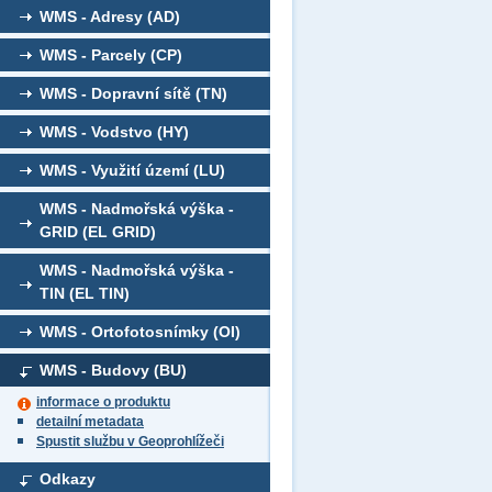
WMS - Adresy (AD)
WMS - Parcely (CP)
WMS - Dopravní sítě (TN)
WMS - Vodstvo (HY)
WMS - Využití území (LU)
WMS - Nadmořská výška -
GRID (EL GRID)
WMS - Nadmořská výška -
TIN (EL TIN)
WMS - Ortofotosnímky (OI)
WMS - Budovy (BU)
informace o produktu
detailní metadata
Spustit službu v Geoprohlížeči
Odkazy