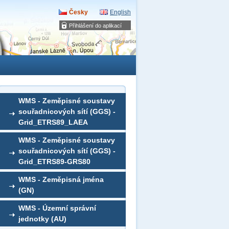
Česky
English
Přihlášení do aplikací
WMS - Zeměpisné soustavy
souřadnicových sítí (GGS) -
Grid_ETRS89_LAEA
WMS - Zeměpisné soustavy
souřadnicových sítí (GGS) -
Grid_ETRS89-GRS80
WMS - Zeměpisná jména
(GN)
WMS - Územní správní
jednotky (AU)