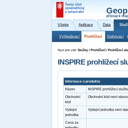
Geop
přístup k ma
Vítejte
Aplikace
Data
Služ
Vyhledávací
Prohlížecí
Stahovací
Nyní jste zde:
Služby / Prohlížecí / Prohlížecí
INSPIRE prohlížecí 
Informace o produktu
Název
INSPIRE prohlížecí služ
Obchodní
Obchodní kód není stano
kód
Výdejní
Výdejní jednotka není st
jednotka
Cena za
jednotku