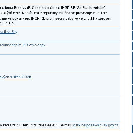
pro téma Budovy (BU) podle směrnice INSPIRE. Služba je veřejně
pokrývá celé území České republiky. Služba se provozuje v on-line
chnické pokyny pro INSPIRE prohlížecí služby ve verzi 3.11 a zároveň
 a 1.3.0.
osti služby
v.cz/wms/inspire-BU-wms.asp?
ťových služeb ČÚZK
katastrální, , tel: +420 284 044 455 , e-mail:
cuzk.helpdesk@cuzk.gov.cz