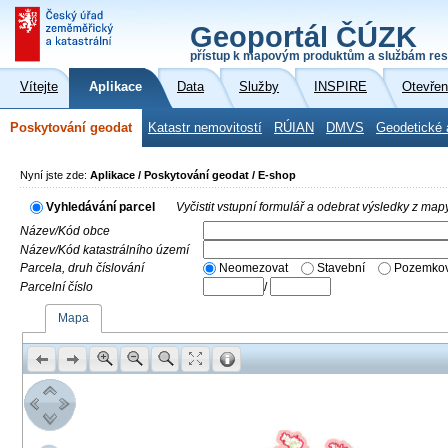
Geoportál ČÚZK
přístup k mapovým produktům a službám res
Vítejte
Aplikace
Data
Služby
INSPIRE
Otevřen
Poskytování geodat
Katastr nemovitostí
RÚIAN
DMVS
Geodetické 
Nyní jste zde:
Aplikace / Poskytování geodat / E-shop
Vyhledávání parcel
Vyčistit vstupní formulář a odebrat výsledky z map
Název/Kód obce
Název/Kód katastrálního území
Parcela, druh číslování
Neomezovat
Stavební
Pozemkov
Parcelní číslo
/
Mapa