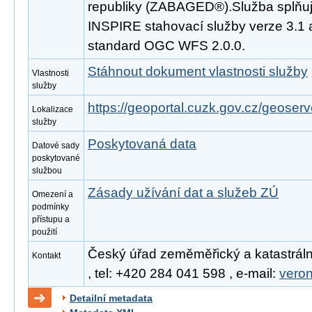
republiky (ZABAGED®).Služba splňuj
INSPIRE stahovací služby verze 3.1 
standard OGC WFS 2.0.0.
Stáhnout dokument vlastnosti služby
Vlastnosti
služby
https://geoportal.cuzk.gov.cz/geoserv
Lokalizace
služby
Poskytovaná data
Datové sady
poskytované
službou
Zásady užívání dat a služeb ZÚ
Omezení a
podmínky
přístupu a
použití
Český úřad zeměměřický a katastráln
Kontakt
, tel: +420 284 041 598 , e-mail:
vero
Detailní metadata