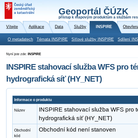
Geoportál ČÚZK
přístup k mapovým produktům a službám res
Vítejte
Aplikace
Data
Služby
INSPIRE
Otevřen
O metadatech
Témata INSPIRE
Síťové služby INSPIRE
Sdílení IN
Nyní jste zde:
INSPIRE
INSPIRE stahovací služba WFS pro t
hydrografická síť (HY_NET)
Informace o produktu
INSPIRE stahovací služba WFS pro 
Název
hydrografická síť (HY_NET)
Obchodní kód není stanoven
Obchodní
kód