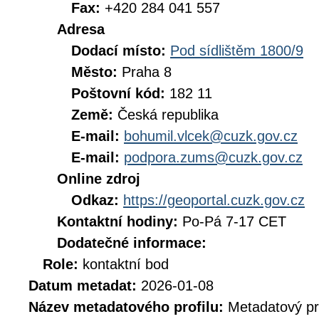
Fax:
+420 284 041 557
Adresa
Dodací místo:
Pod sídlištěm 1800/9
Město:
Praha 8
Poštovní kód:
182 11
Země:
Česká republika
E-mail:
bohumil.vlcek@cuzk.gov.cz
E-mail:
podpora.zums@cuzk.gov.cz
Online zdroj
Odkaz:
https://geoportal.cuzk.gov.cz
Kontaktní hodiny:
Po-Pá 7-17 CET
Dodatečné informace:
Role:
kontaktní bod
Datum metadat:
2026-01-08
Název metadatového profilu:
Metadatový pr