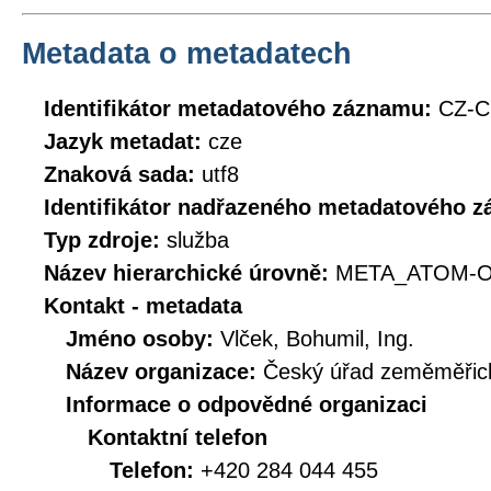
Metadata o metadatech
Identifikátor metadatového záznamu:
CZ-C
Jazyk metadat:
cze
Znaková sada:
utf8
Identifikátor nadřazeného metadatového 
Typ zdroje:
služba
Název hierarchické úrovně:
META_ATOM-O
Kontakt - metadata
Jméno osoby:
Vlček, Bohumil, Ing.
Název organizace:
Český úřad zeměměřick
Informace o odpovědné organizaci
Kontaktní telefon
Telefon:
+420 284 044 455