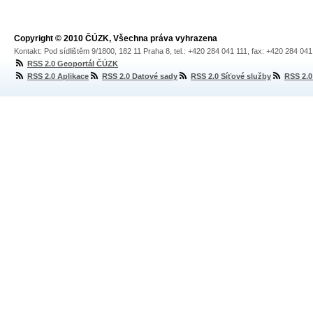
Copyright © 2010 ČÚZK, Všechna práva vyhrazena
Kontakt: Pod sídlištěm 9/1800, 182 11 Praha 8, tel.: +420 284 041 111, fax: +420 284 04
RSS 2.0 Geoportál ČÚZK
RSS 2.0 Aplikace
RSS 2.0 Datové sady
RSS 2.0 Síťové služby
RSS 2.0