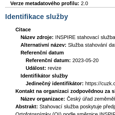
Verze metadatového profilu:
2.0
Identifikace služby
Citace
Název zdroje:
INSPIRE stahovací služb
Alternativní název:
Služba stahování d
Referenční datum
Referenční datum:
2023-05-20
Událost:
revize
Identifikátor služby
Jedinečný identifikátor:
https://cuz
Kontakt na organizaci zodpovědnou za s
Název organizace:
Český úřad zeměměři
Abstrakt:
Stahovací služba poskytuje před
Ortofotosnímky (OI) podle směrnice INSPI