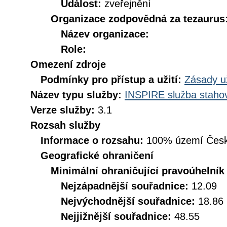
Událost:
zveřejnění
Organizace zodpovědná za tezaurus
Název organizace:
Role:
Omezení zdroje
Podmínky pro přístup a užití:
Zásady u
Název typu služby:
INSPIRE služba stahov
Verze služby:
3.1
Rozsah služby
Informace o rozsahu:
100% území Česk
Geografické ohraničení
Minimální ohraničující pravoúhelník
Nejzápadnější souřadnice:
12.09
Nejvýchodnější souřadnice:
18.86
Nejjižnější souřadnice:
48.55