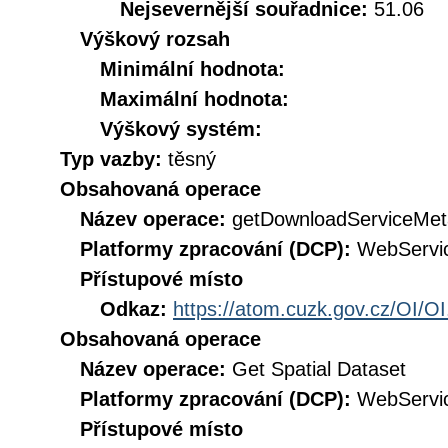
Nejsevernější souřadnice:
51.06
Výškový rozsah
Minimální hodnota:
Maximální hodnota:
Výškový systém:
Typ vazby:
těsný
Obsahovaná operace
Název operace:
getDownloadServiceMet
Platformy zpracování (DCP):
WebServi
Přístupové místo
Odkaz:
https://atom.cuzk.gov.cz/OI/OI
Obsahovaná operace
Název operace:
Get Spatial Dataset
Platformy zpracování (DCP):
WebServi
Přístupové místo