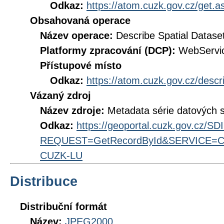
Odkaz:
https://atom.cuzk.gov.cz/get
Obsahovaná operace
Název operace:
Describe Spatial Datase
Platformy zpracování (DCP):
WebServi
Přístupové místo
Odkaz:
https://atom.cuzk.gov.cz/des
Vázaný zdroj
Název zdroje:
Metadata série datových 
Odkaz:
https://geoportal.cuzk.gov.cz/S
REQUEST=GetRecordById&SERVICE=CS
CUZK-LU
Distribuce
Distribuční formát
Název:
JPEG2000