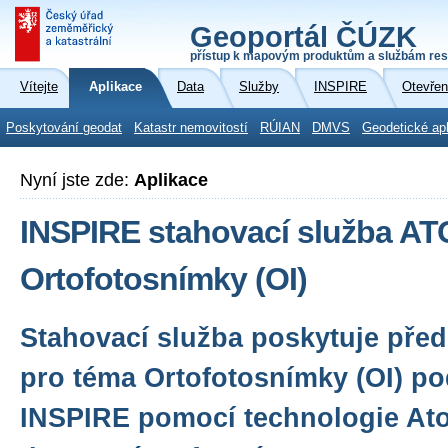
Geoportál ČÚZK
přístup k mapovým produktům a službám res
Vítejte
Aplikace
Data
Služby
INSPIRE
Otevřen
Poskytování geodat
Katastr nemovitostí
RÚIAN
DMVS
Geodetické ap
Nyní jste zde:
Aplikace
INSPIRE stahovací služba A
Ortofotosnímky (OI)
Stahovací služba poskytuje před
pro téma Ortofotosnímky (OI) po
INSPIRE pomocí technologie Ato