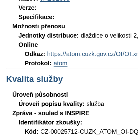
Verze:
Specifikace:
Možnosti přenosu
Jednotky distribuce:
dlaždice o velikosti
Online
Odkaz:
https://atom.cuzk.gov.cz/OI/OI.x
Protokol:
atom
Kvalita služby
Úroveň působnosti
Úroveň popisu kvality:
služba
Zpráva - soulad s INSPIRE
Identifikátor zkoušky:
Kód:
CZ-00025712-CUZK_ATOM_OI-DQ_