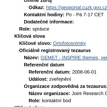
Online zdroj
Odkaz:
https://geoportal.cuzk.gov.cz
Kontaktní hodiny:
Po - Pá 7-17 CET
Dodatečné informace:
Role:
správce
Klíčová slova
Klíčové slovo:
Ortofotosnímky
Oficiálně registrovaný tezaurus
Název:
GEMET - INSPIRE themes, ver
Referenční datum
Referenční datum:
2008-06-01
Událost:
zveřejnění
Organizace zodpovědná za tezaurus
Název organizace:
Joint Research 
Role:
kontaktní bod