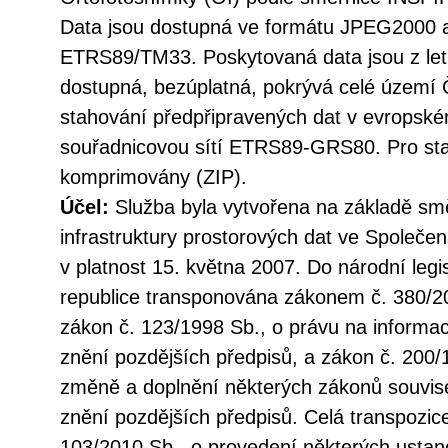
Data jsou dostupná ve formátu JPEG2000 
ETRS89/TM33. Poskytovaná data jsou z let 
dostupná, bezúplatná, pokrývá celé území 
stahování předpřipravených dat v evropsk
souřadnicovou sítí ETRS89-GRS80. Pro sta
komprimovány (ZIP).
Účel:
Služba byla vytvořena na základě sm
infrastruktury prostorových dat ve Společen
v platnost 15. května 2007. Do národní legi
republice transponována zákonem č. 380/20
zákon č. 123/1998 Sb., o právu na informac
znění pozdějších předpisů, a zákon č. 200/
změně a doplnění některých zákonů souvise
znění pozdějších předpisů. Celá transpozic
103/2010 Sb., o provedení některých ustan