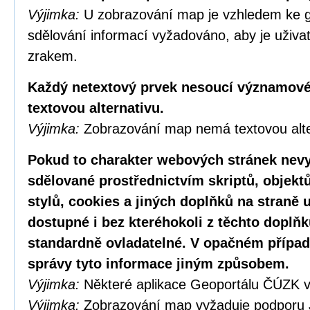
Výjimka:
U zobrazování map je vzhledem ke g
sdělování informací vyžadováno, aby je uživa
zrakem.
Každý netextový prvek nesoucí významové
textovou alternativu.
Výjimka:
Zobrazování map nemá textovou alte
Pokud to charakter webových stránek nevy
sdělované prostřednictvím skriptů, objekt
stylů, cookies a jiných doplňků na straně u
dostupné i bez kteréhokoli z těchto doplňk
standardně ovladatelné. V opačném případ
správy tyto informace jiným způsobem.
Výjimka:
Některé aplikace Geoportálu ČÚZK v
Výjimka:
Zobrazování map vyžaduje podporu 