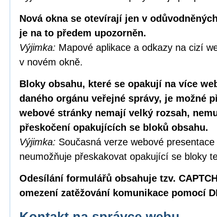
Nová okna se otevírají jen v odůvodněných
je na to předem upozorněn.
Výjimka:
Mapové aplikace a odkazy na cizí we
v novém okně.
Bloky obsahu, které se opakují na více w
daného orgánu veřejné správy, je možné p
webové stránky nemají velký rozsah, nemus
přeskočení opakujících se bloků obsahu.
Výjimka:
Současná verze webové presentace
neumožňuje přeskakovat opakující se bloky te
Odesílání formulářů obsahuje tzv. CAPTC
omezení zatěžování komunikace pomocí D
Kontakt na správce webu