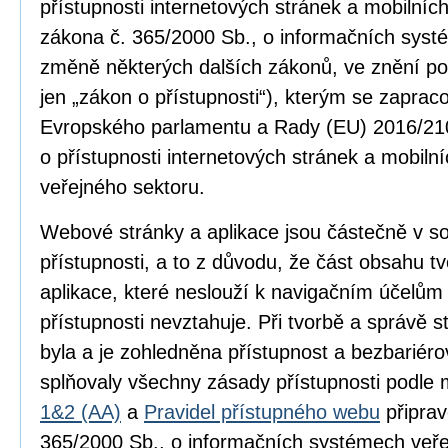
přístupnosti internetových stránek a mobilníc
zákona č. 365/2000 Sb., o informačních syst
změně některých dalších zákonů, ve znění po
jen „zákon o přístupnosti“), kterým se zapra
Evropského parlamentu a Rady (EU) 2016/210
o přístupnosti internetových stránek a mobilní
veřejného sektoru.
Webové stránky a aplikace jsou částečně v 
přístupnosti, a to z důvodu, že část obsahu 
aplikace, které neslouží k navigačním účelům
přístupnosti nevztahuje. Při tvorbě a správě
byla a je zohledněna přístupnost a bezbariér
splňovaly všechny zásady přístupnosti podle
1&2 (AA)
a
Pravidel přístupného webu
připrav
365/2000 Sb., o informačních systémech veře