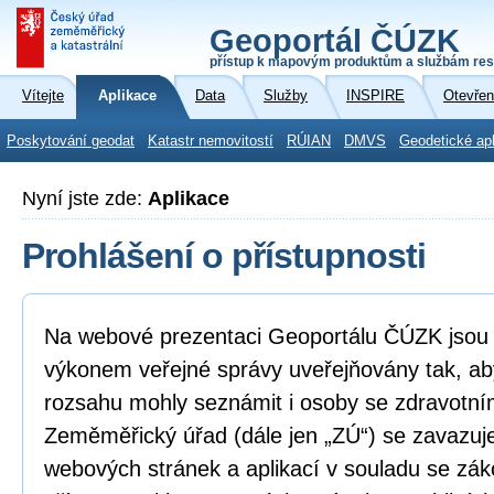
Geoportál ČÚZK
přístup k mapovým produktům a službám res
Vítejte
Aplikace
Data
Služby
INSPIRE
Otevřen
Poskytování geodat
Katastr nemovitostí
RÚIAN
DMVS
Geodetické ap
Nyní jste zde:
Aplikace
Prohlášení o přístupnosti
Na webové prezentaci Geoportálu ČÚZK jsou i
výkonem veřejné správy uveřejňovány tak, ab
rozsahu mohly seznámit i osoby se zdravotní
Zeměměřický úřad (dále jen „ZÚ“) se zavazuje
webových stránek a aplikací v souladu se zá