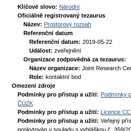
Klíčové slovo:
Národní
Oficiálně registrovaný tezaurus
Název:
Prostorový rozsah
Referenční datum
Referenční datum:
2019-05-22
Událost:
zveřejnění
Organizace zodpovědná za tezaurus:
Název organizace:
Joint Research Ce
Role:
kontaktní bod
Omezení zdroje
Podmínky pro přístup a užití:
Podmínky p
ČÚZK
Podmínky pro přístup a užití:
Licence CC
Podmínky pro přístup a užití:
Veřejný pří
poskytován v souladu s vyhláškou č. 359/20