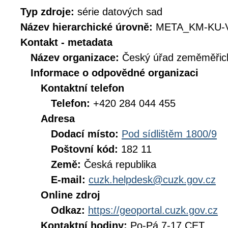
Typ zdroje:
série datových sad
Název hierarchické úrovně:
META_KM-KU-
Kontakt - metadata
Název organizace:
Český úřad zeměměřick
Informace o odpovědné organizaci
Kontaktní telefon
Telefon:
+420 284 044 455
Adresa
Dodací místo:
Pod sídlištěm 1800/9
Poštovní kód:
182 11
Země:
Česká republika
E-mail:
cuzk.helpdesk@cuzk.gov.cz
Online zdroj
Odkaz:
https://geoportal.cuzk.gov.cz
Kontaktní hodiny:
Po-Pá 7-17 CET