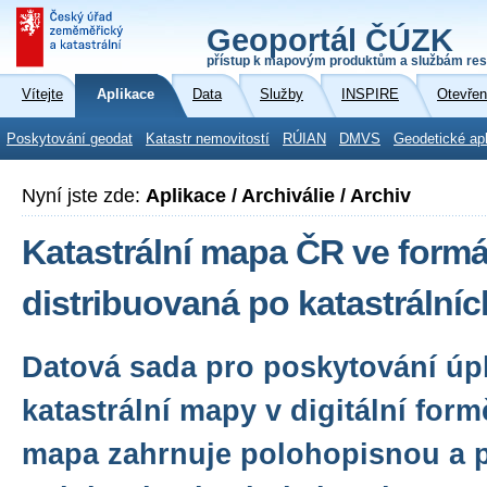
Geoportál ČÚZK
přístup k mapovým produktům a službám res
Vítejte
Aplikace
Data
Služby
INSPIRE
Otevřen
Poskytování geodat
Katastr nemovitostí
RÚIAN
DMVS
Geodetické ap
Nyní jste zde:
Aplikace / Archiválie / Archiv
Katastrální mapa ČR ve form
distribuovaná po katastrální
Datová sada pro poskytování ú
katastrální mapy v digitální form
mapa zahrnuje polohopisnou a 