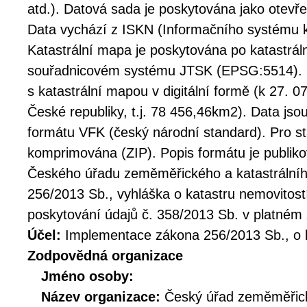
atd.). Datová sada je poskytována jako otevř
Data vychází z ISKN (Informačního systému k
Katastrální mapa je poskytována po katastrál
souřadnicovém systému JTSK (EPSG:5514). K
s katastrální mapou v digitální formě (k 27. 
České republiky, t.j. 78 456,46km2). Data js
formátu VFK (český národní standard). Pro st
komprimována (ZIP). Popis formátu je publik
Českého úřadu zeměměřického a katastrálního
256/2013 Sb., vyhláška o katastru nemovitost
poskytování údajů č. 358/2013 Sb. v platném 
Účel:
Implementace zákona 256/2013 Sb., o k
Zodpovědná organizace
Jméno osoby:
Název organizace:
Český úřad zeměměřick