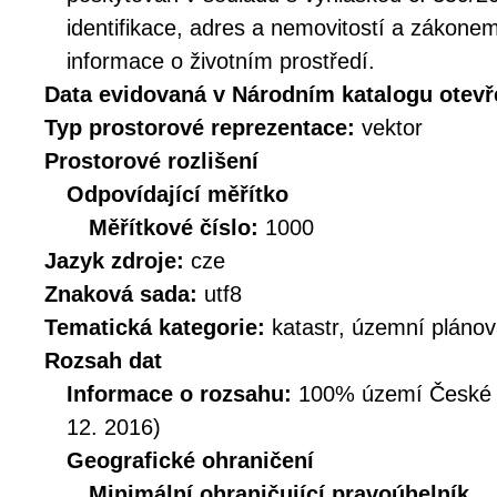
identifikace, adres a nemovitostí a zákone
informace o životním prostředí.
Data evidovaná v Národním katalogu otev
Typ prostorové reprezentace:
vektor
Prostorové rozlišení
Odpovídající měřítko
Měřítkové číslo:
1000
Jazyk zdroje:
cze
Znaková sada:
utf8
Tematická kategorie:
katastr, územní plánov
Rozsah dat
Informace o rozsahu:
100% území České Re
12. 2016)
Geografické ohraničení
Minimální ohraničující pravoúhelník