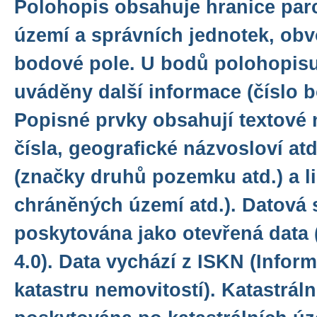
Polohopis obsahuje hranice parc
území a správních jednotek, ob
bodové pole. U bodů polohopisu
uváděny další informace (číslo b
Popisné prvky obsahují textové 
čísla, geografické názvosloví at
(značky druhů pozemku atd.) a li
chráněných území atd.). Datová 
poskytována jako otevřená data 
4.0). Data vychází z ISKN (Info
katastru nemovitostí). Katastrál