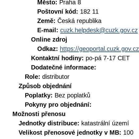
Město:
Praha 8
Poštovní kód:
182 11
Země:
Česká republika
E-mail:
cuzk.helpdesk@cuzk.gov.cz
Online zdroj
Odkaz:
https://geoportal.cuzk.gov.cz
Kontaktní hodiny:
po-pá 7-17 CET
Dodatečné informace:
Role:
distributor
Způsob objednání
Poplatky:
Bez poplatků
Pokyny pro objednání:
Možnosti přenosu
Jednotky distribuce:
katastrální území
Velikost přenosové jednotky v MB:
100