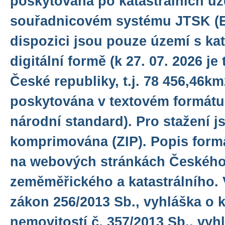
poskytována po katastrálních ú
souřadnicovém systému JTSK (E
dispozici jsou pouze území s ka
digitální formě (k 27. 07. 2026 j
České republiky, t.j. 78 456,46km
poskytována v textovém formátu
národní standard). Pro stažení j
komprimována (ZIP). Popis form
na webových stránkách Českého
zeměměřického a katastrálního. V
zákon 256/2013 Sb., vyhláška o k
nemovitostí č. 357/2013 Sb., vyh