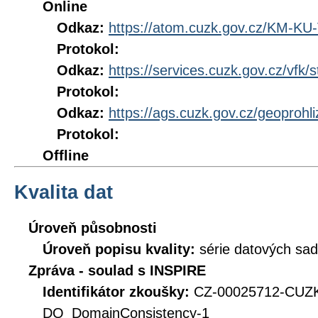
Online
Odkaz:
https://atom.cuzk.gov.cz/KM-K
Protokol:
Odkaz:
https://services.cuzk.gov.cz/vfk/s
Protokol:
Odkaz:
https://ags.cuzk.gov.cz/geoproh
Protokol:
Offline
Kvalita dat
Úroveň působnosti
Úroveň popisu kvality:
série datových sad
Zpráva - soulad s INSPIRE
Identifikátor zkoušky:
CZ-00025712-CUZ
DQ_DomainConsistency-1