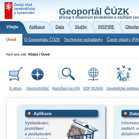
Geoportál ČÚZK
přístup k mapovým produktům a službám res
Vítejte
Aplikace
Data
Služby
INSPIRE
Otevře
Úvod
O Geoportálu ČÚZK
Technické požadavky
Časté otázky (FA
Nyní jste zde:
Vítejte / Úvod
E-shop
Geoprohlížeč
Nahlížení do KN
VDP RÚIAN
Geodetické aplika