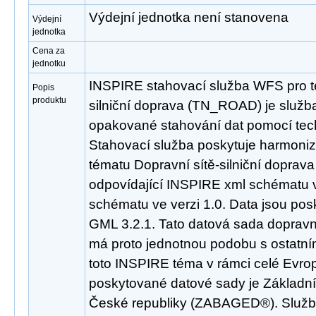
Výdejní jednotka není stanovena
Výdejní
jednotka
Cena za
jednotku
INSPIRE stahovací služba WFS pro t
Popis
produktu
silniční doprava (TN_ROAD) je služb
opakované stahování dat pomocí tec
Stahovací služba poskytuje harmoni
tématu Dopravní sítě-silniční dopra
odpovídající INSPIRE xml schématu v
schématu ve verzi 1.0. Data jsou po
GML 3.2.1. Tato datová sada dopravní
má proto jednotnou podobu s ostatní
toto INSPIRE téma v rámci celé Evro
poskytované datové sady je Základní
České republiky (ZABAGED®). Služba