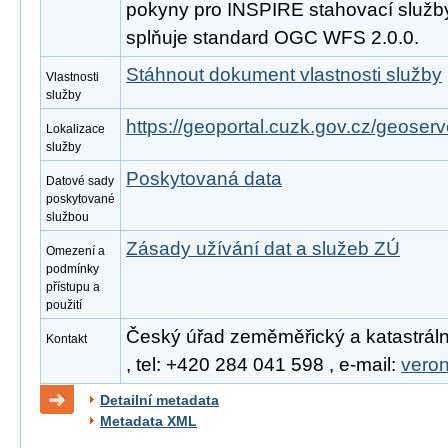
pokyny pro INSPIRE stahovací služby
splňuje standard OGC WFS 2.0.0.
Stáhnout dokument vlastnosti služby
Vlastnosti
služby
https://geoportal.cuzk.gov.cz/geoserv
Lokalizace
služby
Poskytovaná data
Datové sady
poskytované
službou
Zásady užívání dat a služeb ZÚ
Omezení a
podmínky
přístupu a
použití
Český úřad zeměměřický a katastráln
Kontakt
, tel: +420 284 041 598 , e-mail:
vero
Detailní metadata
Metadata XML