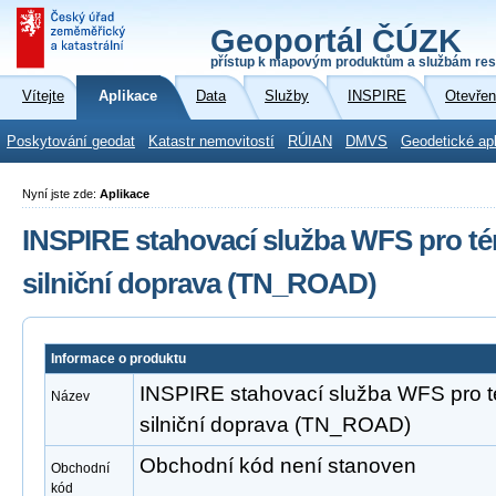
Geoportál ČÚZK
přístup k mapovým produktům a službám res
Vítejte
Aplikace
Data
Služby
INSPIRE
Otevřen
Poskytování geodat
Katastr nemovitostí
RÚIAN
DMVS
Geodetické ap
Nyní jste zde:
Aplikace
INSPIRE stahovací služba WFS pro té
silniční doprava (TN_ROAD)
Informace o produktu
INSPIRE stahovací služba WFS pro t
Název
silniční doprava (TN_ROAD)
Obchodní kód není stanoven
Obchodní
kód