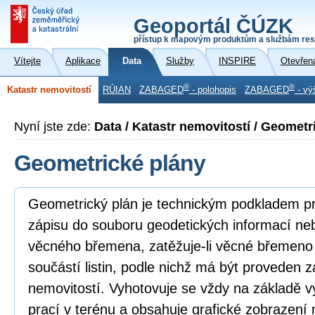
Geoportál ČÚZK
přístup k mapovým produktům a službám res
Vítejte
Aplikace
Data
Služby
INSPIRE
Otevřen
®
®
Katastr nemovitostí
RÚIAN
ZABAGED
- polohopis
ZABAGED
- vý
Nyní jste zde:
Data / Katastr nemovitostí / Geometr
Geometrické plány
Geometrický plán je technickým podkladem p
zápisu do souboru geodetických informací n
věcného břemena, zatěžuje-li věcné břemeno
součástí listin, podle nichž má být proveden z
nemovitostí. Vyhotovuje se vždy na základě v
prací v terénu a obsahuje grafické zobrazení