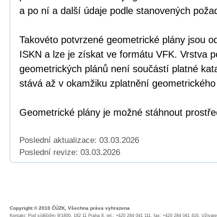
a po ní a další údaje podle stanovených poža
Takovéto potvrzené geometrické plány jsou o
ISKN a lze je získat ve formátu VFK. Vrstva 
geometrických plánů není součástí platné kat
stává až v okamžiku zplatnění geometrického
Geometrické plány je možné stáhnout prostř
Poslední aktualizace: 03.03.2026
Poslední revize:
03.03.2026
Copyright © 2010 ČÚZK, Všechna práva vyhrazena
Kontakt: Pod sídlištěm 9/1800, 182 11 Praha 8, tel.: +420 284 041 111, fax: +420 284 041 416,
Uživate