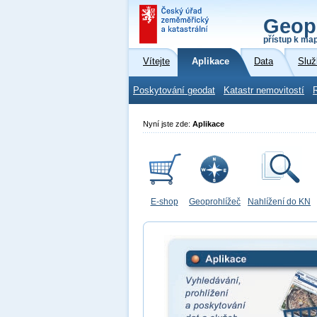
Geop
přístup k ma
Vítejte
Aplikace
Data
Služ
Poskytování geodat
Katastr nemovitostí
Nyní jste zde:
Aplikace
E-shop
Geoprohlížeč
Nahlížení do KN