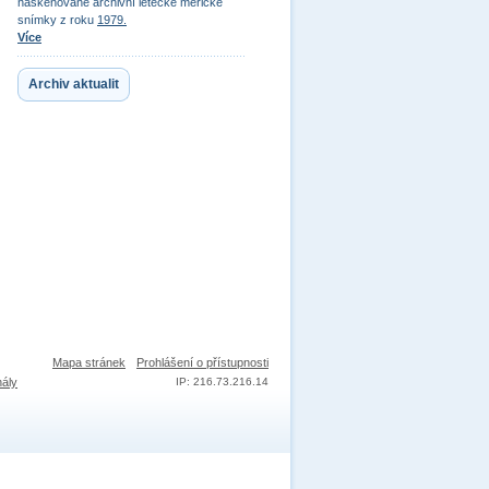
naskenované archivní letecké měřické
snímky z roku
1979.
Více
Archiv aktualit
Mapa stránek
Prohlášení o přístupnosti
nály
IP: 216.73.216.14