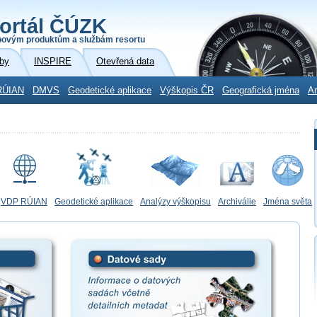
ortál ČÚZK
povým produktům a službám resortu
by
INSPIRE
Otevřená data
RÚIAN
DMVS
Geodetické aplikace
Výškopis ČR
Geografická jména
Ar
VDP RÚIAN
Geodetické aplikace
Analýzy výškopisu
Archiválie
Jména světa