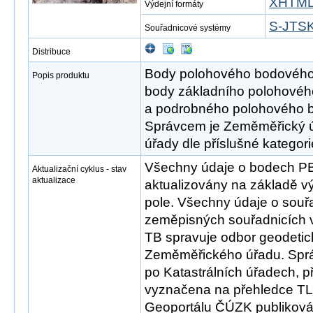
XHTM
Výdejní formáty
S-JTSK 
Souřadnicové systémy
Distribuce
Body polohového bodového 
Popis produktu
body základního polohovéh
a podrobného polohového 
Správcem je Zeměměřický úř
úřady dle příslušné kategor
Všechny údaje o bodech P
Aktualizační cyklus - stav
aktualizace
aktualizovány na základě 
pole. Všechny údaje o souř
zeměpisných souřadnicích v
TB spravuje odbor geodetic
Zeměměřického úřadu. Sprá
po Katastrálních úřadech, př
vyznačena na přehledce TL
Geoportálu ČÚZK publikov