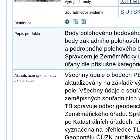
XHTM
Výdejní formáty
S-JTSK 
Souřadnicové systémy
Distribuce
Body polohového bodového 
Popis produktu
body základního polohovéh
a podrobného polohového 
Správcem je Zeměměřický úř
úřady dle příslušné kategor
Všechny údaje o bodech P
Aktualizační cyklus - stav
aktualizace
aktualizovány na základě 
pole. Všechny údaje o souř
zeměpisných souřadnicích v
TB spravuje odbor geodetic
Zeměměřického úřadu. Sprá
po Katastrálních úřadech, př
vyznačena na přehledce TL
Geoportálu ČÚZK publikov