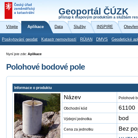
Geoportál ČÚZK
přístup k mapovým produktům a službám res
Vítejte
Aplikace
Data
Služby
INSPIRE
Otevřen
Poskytování geodat
Katastr nemovitostí
RÚIAN
DMVS
Geodetické ap
Nyní jste zde:
Aplikace
Polohové bodové pole
Informace o produktu
Název
Polohové b
61100
Obchodní kód
bod
Výdejní jednotka
Bez po
Cena za jednotku