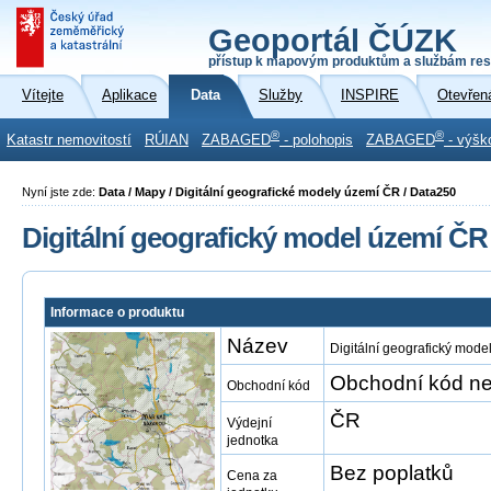
Geoportál ČÚZK
přístup k mapovým produktům a službám res
Vítejte
Aplikace
Data
Služby
INSPIRE
Otevřen
®
®
Katastr nemovitostí
RÚIAN
ZABAGED
- polohopis
ZABAGED
- výšk
Nyní jste zde:
Data / Mapy / Digitální geografické modely území ČR / Data250
Digitální geografický model území ČR
Informace o produktu
Název
Digitální geografický mod
Obchodní kód ne
Obchodní kód
ČR
Výdejní
jednotka
Bez poplatků
Cena za