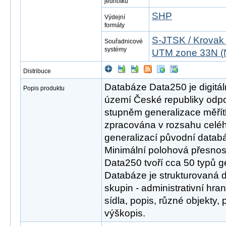
jednotku
SHP
Výdejní
formáty
S-JTSK / Krovak
Souřadnicové
systémy
UTM zone 33N (
Distribuce
Databáze Data250 je digitál
Popis produktu
území České republiky odpov
stupněm generalizace měřít
zpracována v rozsahu celéh
generalizací původní datab
Minimální polohová přesnos
Data250 tvoří cca 50 typů g
Databáze je strukturovaná 
skupin - administrativní hra
sídla, popis, různé objekty,
výškopis.