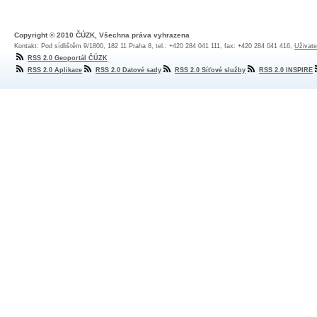
Copyright © 2010 ČÚZK, Všechna práva vyhrazena
Kontakt: Pod sídlištěm 9/1800, 182 11 Praha 8, tel.: +420 284 041 111, fax: +420 284 041 416,
Uživate
RSS 2.0 Geoportál ČÚZK
RSS 2.0 Aplikace
RSS 2.0 Datové sady
RSS 2.0 Síťové služby
RSS 2.0 INSPIRE