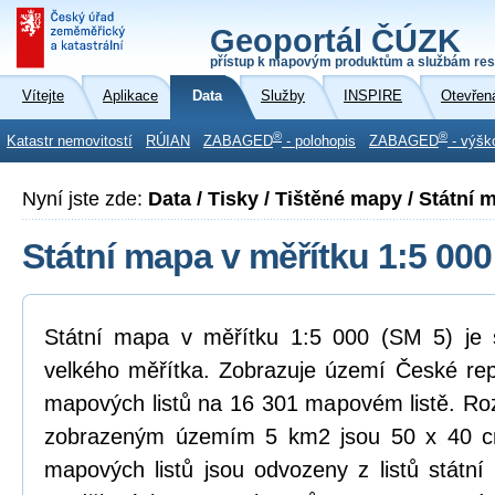
Geoportál ČÚZK
přístup k mapovým produktům a službám res
Vítejte
Aplikace
Data
Služby
INSPIRE
Otevřen
®
®
Katastr nemovitostí
RÚIAN
ZABAGED
- polohopis
ZABAGED
- výšk
Nyní jste zde:
Data / Tisky / Tištěné mapy / Státní 
Státní mapa v měřítku 1:5 000
Státní mapa v měřítku 1:5 000 (SM 5) je
velkého měřítka. Zobrazuje území České rep
mapových listů na 16 301 mapovém listě. R
zobrazeným územím 5 km2 jsou 50 x 40 c
mapových listů jsou odvozeny z listů státn